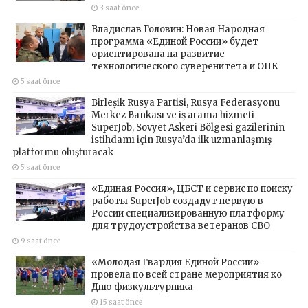
3 saat önce
Владислав Головин: Новая Народная
программа «Единой России» будет
ориентирована на развитие
технологического суверенитета и ОПК
5 saat önce
Birleşik Rusya Partisi, Rusya Federasyonu
Merkez Bankası ve iş arama hizmeti
SuperJob, Sovyet Askeri Bölgesi gazilerinin
istihdamı için Rusya’da ilk uzmanlaşmış
platformu oluşturacak
5 saat önce
«Единая Россия», ЦБСТ и сервис по поиску
работы SuperJob создадут первую в
России специализированную платформу
для трудоустройства ветеранов СВО
9 saat önce
«Молодая Гвардия Единой России»
провела по всей стране мероприятия ко
Дню физкультурника
15 saat önce