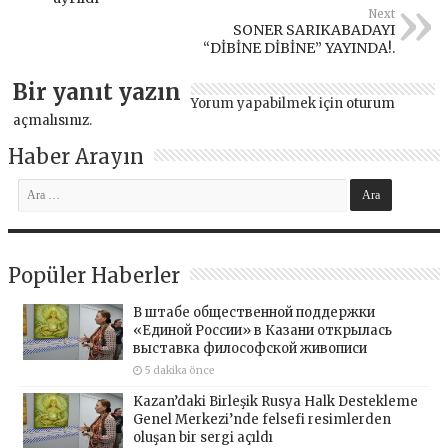
Next
SONER SARIKABADAYI
“DİBİNE DİBİNE” YAYINDA!.
Bir yanıt yazın
Yorum yapabilmek için
oturum
açmalısınız
.
Haber Arayın
Popüler Haberler
В штабе общественной поддержки
«Единой России» в Казани открылась
выставка философской живописи
5 dakika önce
Kazan’daki Birleşik Rusya Halk Destekleme
Genel Merkezi’nde felsefi resimlerden
oluşan bir sergi açıldı