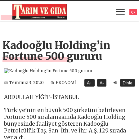
Kadooğlu Holding’in
Fortune 500 gururu
🔊
📅 Temmuz 3, 2020
📂 EKONOMİ
A+
A-
Dinle
ABDULLAH YİĞİT-İSTANBUL
Türkiye’nin en büyük 500 şirketini belirleyen
Fortune 500 sıralamasında Kadooğlu Holding
bünyesinde faaliyet gösteren Kadooğlu
Petrolcülük Taş. San. İth. ve İhr. A.Ş. 129.sırada
yer aldı.