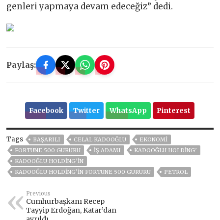
genleri yapmaya devam edeceğiz” dedi.
Paylaş:
Facebook
Twitter
WhatsApp
Pinterest
Tags
BAŞARILI
CELAL KADOOĞLU
EKONOMİ
FORTUNE 500 GURURU
İŞ ADAMI
KADOOĞLU HOLDING’
KADOOĞLU HOLDING’IN
KADOOĞLU HOLDING’IN FORTUNE 500 GURURU
PETROL
Previous
Cumhurbaşkanı Recep
Tayyip Erdoğan, Katar’dan
ayrıldı