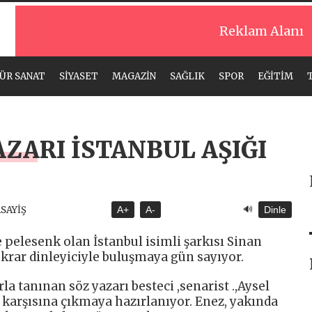
Reklam Alanı
ÜR SANAT
SİYASET
MAGAZİN
SAĞLIK
SPOR
EĞİTİM
ZARI İSTANBUL AŞIĞI
🔊
ASAYİŞ
A+
A-
Dinle
e pelesenk olan İstanbul isimli şarkısı Sinan
krar dinleyiciyle buluşmaya gün sayıyor.
rla tanınan söz yazarı besteci ,senarist .,Aysel
 karşısına çıkmaya hazırlanıyor. Enez, yakında