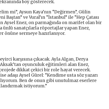
 ekranında boy gösterecek.
elim mi”, Aysun Kaya’nın “Değirmen”, Gülin
ni Baştan” ve Vural’ın “İstanbul” ile “Hep Çatası
an Aysel Enez, on parmağında on marifet olan bir
a ünlü sanatçılarla röportajlar yapan Enez,
ler önüne sermeye hazırlanıyor.
eyirci karşısına çıkacak. Ayla Algan, Derya
Aksak’tan oyunculuk eğitimleri alan Enez,
projede dikkat çekici bir role hayat verecek.
ise adaşı Aysel Gürel: “Kendime usta söz yazarı
alıyorum. Ben de onun gibi unutulmaz eserlere
anlandırmak istiyorum.”