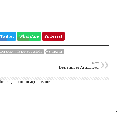
Twitter
WhatsApp
Pinterest
UN YAZARI İSTANBUL AŞIĞI
SANATÇI
Next
Denetimler Artırılıyor
lmek için
oturum açmalısınız
.