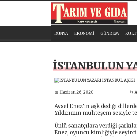
DÜNYA
EKONOMİ
GÜNDEM
KÜLT
İSTANBULUN YA
📅 Haziran 26, 2020
📂 
Aysel Enez’in aşk dediği dillerd
Yıldırımın muhteşem sesiyle te
Ünlü sanatçılara verdiği şarkıla
Enez, oyuncu kimliğiyle seyirci