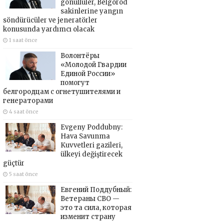
gönüllüler, Belgorod
sakinlerine yangın
söndürücüler ve jeneratörler
konusunda yardımcı olacak
1 saat önce
Волонтёры
«Молодой Гвардии
Единой России»
помогут
белгородцам с огнетушителями и
генераторами
4 saat önce
Evgeny Poddubny:
Hava Savunma
Kuvvetleri gazileri,
ülkeyi değiştirecek
güçtür
5 saat önce
Евгений Поддубный:
Ветераны СВО —
это та сила, которая
изменит страну