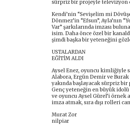
sürpriz bir projeyle televizyon
Kendi’nin “Sevişelim mi Dövüş
Dönmez’in “Efsun”, Ayla’nın “Ye
Var” şarkılarında imzası bulun
isim. Daha önce özel bir kanald
şimdi başka bir yeteneğini göz
USTALARDAN
EĞİTİM ALDI
Aysel Enez, oyuncu kimliğiyle s
Alabora, Ergün Demir ve Burak 
yakında başlayacak sürpriz bir 
Genç yeteneğin en büyük idolü 
ve oyuncu Aysel Gürel’i örnek 
imza atmak, sıra dışı rolleri c
Murat Zor
nilpiar