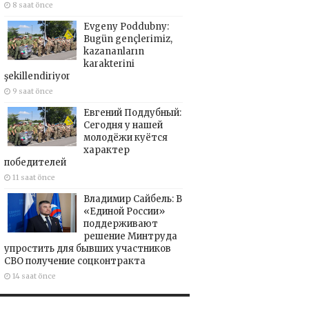
8 saat önce
Evgeny Poddubny:
Bugün gençlerimiz,
kazananların
karakterini
şekillendiriyor
9 saat önce
Евгений Поддубный:
Сегодня у нашей
молодёжи куётся
характер
победителей
11 saat önce
Владимир Сайбель: В
«Единой России»
поддерживают
решение Минтруда
упростить для бывших участников
СВО получение соцконтракта
14 saat önce