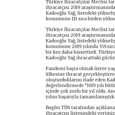
Türkiye İhracatçılar Meclisi ta
ihracatçısı 2019 araştırmasınd
Kadooğlu Yağ, listedeki yükseli
konumunu 111 sıra birden yüksel
Türkiye İhracatçılar Meclisi ta
ihracatçısı 2019 araştırmasınd
Kadooğlu Yağ, listedeki yükseli
konumunu 2019 yılında 359.sır
bir kez daha hissettirdi. Türkiy
Kadooğlu Yağ ihracattaki gücün
Pandemi başta olmak üzere ya
ülkesine ihracat gerçekleştir
oluşturduklarını ifade eden Ka
değerlendirmede “1019 yılı büt
içinde çok zorlu bir yıl oldu. 
yılını başarıyla tamamlamıştık
Bugün TİM tarafından açıklanan 
ihracatçısı listesindeki yerimiz