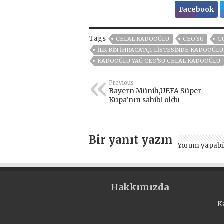
Facebook
Tags
CELAL KADOOĞLU
CEO'SU
G
İLK BIN İHRACATÇI LISTESINDE KADOOĞLU
KADOOĞLU YAĞ CEO'SU CELAL KADOOĞLU
Previous
Bayern Münih,UEFA Süper
Kupa’nın sahibi oldu
Bir yanıt yazın
Yorum yapabi
Hakkımızda
K