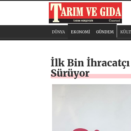
DÜNYA
EKONOMİ
GÜNDEM
KÜLT
İlk Bin İhracatç
Sürüyor