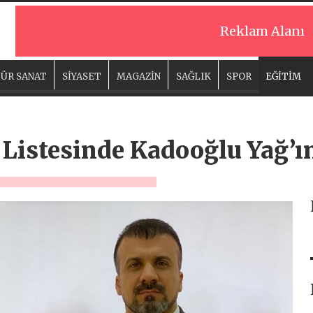
Reklam Alanı
ÜR SANAT
SİYASET
MAGAZİN
SAĞLIK
SPOR
EĞİTİM
ı Listesinde Kadooğlu Yağ’ı