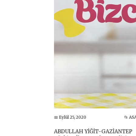
📅 Eylül 25, 2020
📂 AS
ABDULLAH YİĞİT-GAZİANTEP