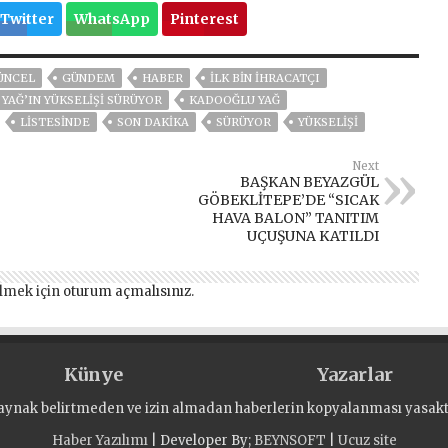
Twitter
WhatsApp
Pinterest
ÜNCEL
GÜNDEM
HABER
İLK BIN İHRACATÇI
 YAĞ’IN YÜKSELIŞI SÜRÜYOR
KADOOĞLU YAĞ
LISTESINDE
SON DAKIKA
SÜRÜYOR
YÜKSELIŞI
Next
BAŞKAN BEYAZGÜL
GÖBEKLİTEPE’DE “SICAK
HAVA BALON” TANITIM
UÇUŞUNA KATILDI
lmek için
oturum açmalısınız
.
Künye
Yazarlar
aynak belirtmeden ve izin almadan haberlerin kopyalanması yasaktı
Haber Yazılımı
| Developer By;
BEYNSOFT
|
Ucuz site