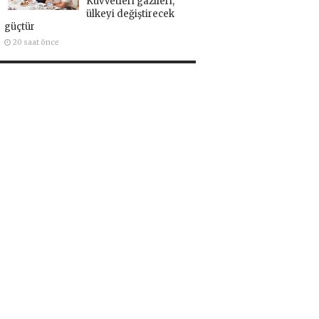
Kuvvetleri gazileri,
ülkeyi değiştirecek
güçtür
20 saat önce