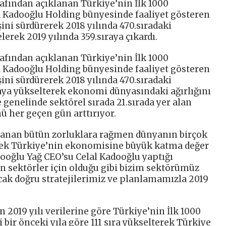
rafından açıklanan Türkiye’nin İlk 1000
a Kadooğlu Holding bünyesinde faaliyet gösteren
şini sürdürerek 2018 yılında 470.sıradaki
erek 2019 yılında 359.sıraya çıkardı.
rafından açıklanan Türkiye’nin İlk 1000
a Kadooğlu Holding bünyesinde faaliyet gösteren
şini sürdürerek 2018 yılında 470.sıradaki
aya yükselterek ekonomi dünyasındaki ağırlığını
e genelinde sektörel sırada 21.sırada yer alan
ü her geçen gün arttırıyor.
şanan bütün zorluklara rağmen dünyanın birçok
erek Türkiye’nin ekonomisine büyük katma değer
dooğlu Yağ CEO’su Celal Kadooğlu yaptığı
ün sektörler için olduğu gibi bizim sektörümüz
Ancak doğru stratejilerimiz ve planlamamızla 2019
.
2019 yılı verilerine göre Türkiye’nin İlk 1000
i bir önceki yıla göre 111 sıra yükselterek Türkiye