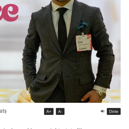
🔊
AYİŞ
A+
A-
Dinle