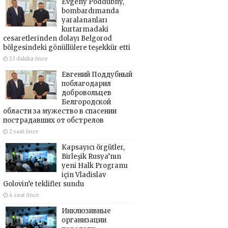
Evgeny Poddubny,
bombardımanda
yaralananları
kurtarmadaki
cesaretlerinden dolayı Belgorod
bölgesindeki gönüllülere teşekkür etti
23 dakika önce
Евгений Поддубный
поблагодарил
добровольцев
Белгородской
области за мужество в спасении
пострадавших от обстрелов
2 saat önce
Kapsayıcı örgütler,
Birleşik Rusya’nın
yeni Halk Programı
için Vladislav
Golovin’e teklifler sundu
4 saat önce
Инклюзивные
организации