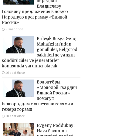
передали
Владиславу
Головину предложения в новую
Народную программу «Единой
России»
9 saat önce
Birleşik Rusya Genç
Muhafızları’ndan
gönüllüler, Belgorod
sakinlerine yangın
söndürücüler ve jeneratörler
konusunda yardımcı olacak
16 saat önce
Волонтёры
«Молодой Гвардии
Единой России»
помогут
белгородцам с огнетушителями и
генераторами
18 saat önce
Evgeny Poddubny:
Hava Savunma