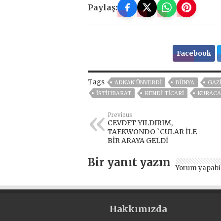
Paylaş:
Facebook
Tags
ADNAN ÜNVERDİ
DÜNYA
GAZ
İSTİHBARAT
KENDİ TİCARİ
KURACA
Previous
CEVDET YILDIRIM,
TAEKWONDO `CULAR İLE
BİR ARAYA GELDİ
Bir yanıt yazın
Yorum yapabi
Hakkımızda