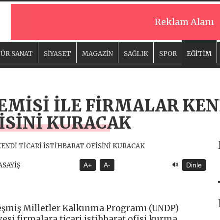
Reklam Alanı
ÜR SANAT
SİYASET
MAGAZİN
SAĞLIK
SPOR
EĞİTİM
MİSİ İLE FİRMALAR KEN
İSİNİ KURACAK
🔊
 ASAYİŞ
A+
A-
Dinle
leşmiş Milletler Kalkınma Programı (UNDP)
yesi firmalara ticari istihbarat ofisi kurma