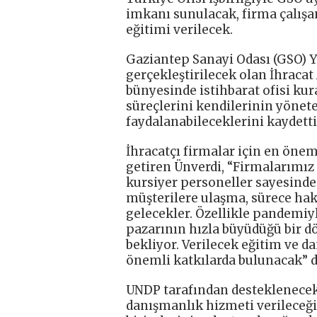
imkanı sunulacak, firma çalışan
eğitimi verilecek.
Gaziantep Sanayi Odası (GSO) 
gerçekleştirilecek olan İhraca
bünyesinde istihbarat ofisi kur
süreçlerini kendilerinin yönet
faydalanabileceklerini kaydetti
İhracatçı firmalar için en öne
getiren Ünverdi, “Firmalarımız 
kursiyer personeller sayesinde
müşterilere ulaşma, sürece ha
gelecekler. Özellikle pandemiyle
pazarının hızla büyüdüğü bir dö
bekliyor. Verilecek eğitim ve d
önemli katkılarda bulunacak” d
UNDP tarafından desteklenecek 
danışmanlık hizmeti verileceğin