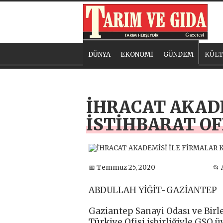
DÜNYA
EKONOMİ
GÜNDEM
KÜLT
İHRACAT AKADE
İSTİHBARAT OF
📅 Temmuz 25, 2020
📂
ABDULLAH YİĞİT-GAZİANTEP
Gaziantep Sanayi Odası ve Bir
Türkiye Ofisi işbirliğiyle GSO ü