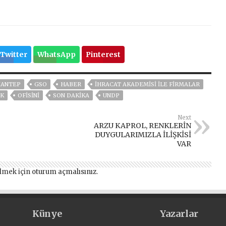
Twitter
WhatsApp
Pinterest
IANTEP
GSO
HABER
İHRACAT AKADEMİSİ İLE FİRMALAR
K
OFİSİNİ
SON DAKIKA
UNDP
Next
ARZU KAPROL, RENKLERİN
DUYGULARIMIZLA İLİŞKİSİ
VAR
lmek için
oturum açmalısınız
.
Künye
Yazarlar