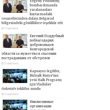
Evgeny Poddubny,
bombardımanda
yaralananları
kurtarmadaki
cesaretlerinden dolayı Belgorod
bölgesindeki gönüllülere teşekkür etti
1 saat önce
Евгений Поддубный
поблагодарил
добровольцев
Белгородской
области за мужество в спасении
пострадавших от обстрелов
2 saat önce
Kapsayıcı örgütler,
Birleşik Rusya’nın
yeni Halk Programı
için Vladislav
Golovin’e teklifler sundu
5 saat önce
Инклюзивные
организации