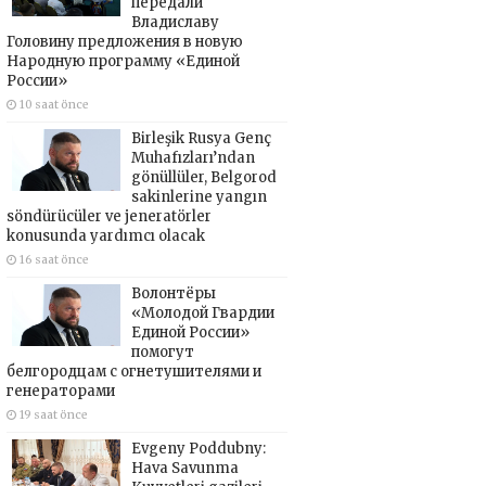
передали
Владиславу
Головину предложения в новую
Народную программу «Единой
России»
10 saat önce
Birleşik Rusya Genç
Muhafızları’ndan
gönüllüler, Belgorod
sakinlerine yangın
söndürücüler ve jeneratörler
konusunda yardımcı olacak
16 saat önce
Волонтёры
«Молодой Гвардии
Единой России»
помогут
белгородцам с огнетушителями и
генераторами
19 saat önce
Evgeny Poddubny:
Hava Savunma