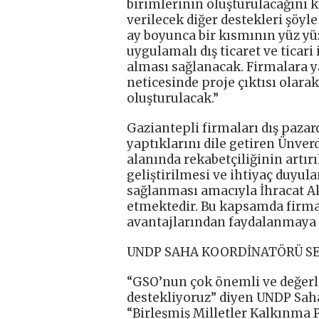
birimlerinin oluşturulacağını 
verilecek diğer destekleri şöyle
ay boyunca bir kısmının yüz yüz
uygulamalı dış ticaret ve ticar
alması sağlanacak. Firmalara y
neticesinde proje çıktısı olara
oluşturulacak.”
Gaziantepli firmaları dış paza
yaptıklarını dile getiren Ünver
alanında rekabetçiliğinin artır
geliştirilmesi ve ihtiyaç duyul
sağlanması amacıyla İhracat 
etmektedir. Bu kapsamda firmal
avantajlarından faydalanmaya 
UNDP SAHA KOORDİNATÖRÜ S
“GSO’nun çok önemli ve değerl
destekliyoruz” diyen UNDP Saha
“Birleşmiş Milletler Kalkınma