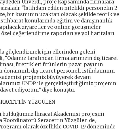
kaydeden Ünverdi, proje kapsamında firmalara
 sıraladı: “İstihdam edilen nitelikli personelin 2
e, bir kısmının uzaktan olacak şekilde teorik ve
i istihbarat konularında eğitim ve danışmanlık
apılacak ziyaretler ve online görüşmeler
k özel değerlendirme raporları ve yol haritaları
rda güçlendirmek için ellerinden geleni
di, “Odamız tarafından firmalarımızın dış ticaret
ılması, ürettikleri ürünlerin pazar payının
an donanımlı dış ticaret personeli istihdamının
Akademisi projemiz büyüyerek devam
arımızı UNDP ile gerçekleştirdiğimiz projenin
davet ediyorum” diye konuştu.
ERACETTİN YÜZGÜLEN
i bulduğumuz İhracat Akademisi projesini
 Koordinatörü Seracettin Yüzgülen de,
 Programı olarak özellikle COVID-19 döneminde