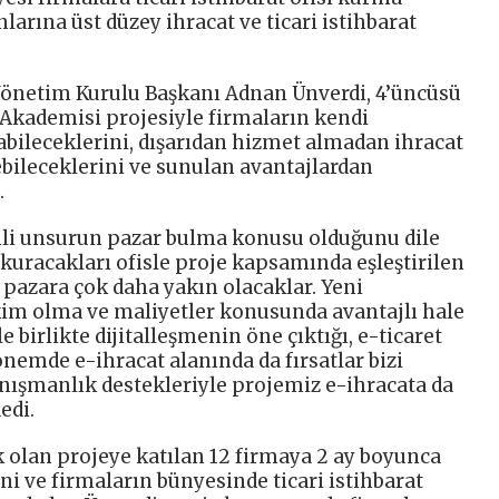
larına üst düzey ihracat ve ticari istihbarat
Yönetim Kurulu Başkanı Adnan Ünverdi, 4’üncüsü
t Akademisi projesiyle firmaların kendi
abileceklerini, dışarıdan hizmet almadan ihracat
ebileceklerini ve sunulan avantajlardan
.
mli unsurun pazar bulma konusu olduğunu dile
kuracakları ofisle proje kapsamında eşleştirilen
 pazara çok daha yakın olacaklar. Yeni
kim olma ve maliyetler konusunda avantajlı hale
 birlikte dijitalleşmenin öne çıktığı, e-ticaret
nemde e-ihracat alanında da fırsatlar bizi
anışmanlık destekleriyle projemiz e-ihracata da
edi.
olan projeye katılan 12 firmaya 2 ay boyunca
i ve firmaların bünyesinde ticari istihbarat