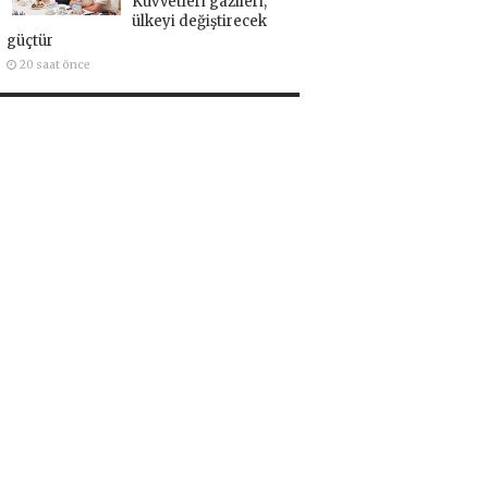
Kuvvetleri gazileri,
ülkeyi değiştirecek
güçtür
20 saat önce