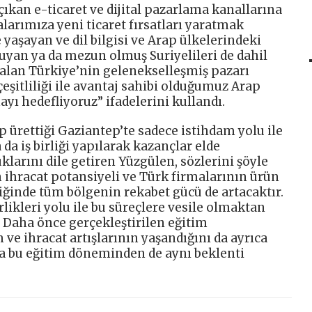
çıkan e-ticaret ve dijital pazarlama kanallarına
larımıza yeni ticaret fırsatları yaratmak
 yaşayan ve dil bilgisi ve Arap ülkelerindeki
kuyan ya da mezun olmuş Suriyelileri de dahil
alan Türkiye’nin gelenekselleşmiş pazarı
çeşitliliği ile avantaj sahibi olduğumuz Arap
ayı hedefliyoruz” ifadelerini kullandı.
ıp ürettiği Gaziantep’te sadece istihdam yolu ile
 da iş birliği yapılarak kazançlar elde
klarını dile getiren Yüzgülen, sözlerini şöyle
n ihracat potansiyeli ve Türk firmalarının ürün
ildiğinde tüm bölgenin rekabet gücü de artacaktır.
irlikleri yolu ile bu süreçlere vesile olmaktan
Daha önce gerçekleştirilen eğitim
ve ihracat artışlarının yaşandığını da ayrıca
a bu eğitim döneminden de aynı beklenti