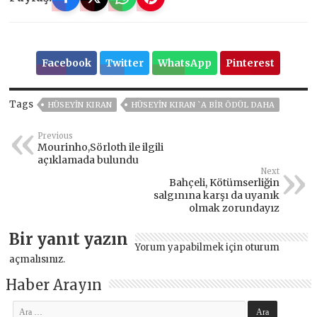
Facebook
Twitter
WhatsApp
Pinterest
Tags
HÜSEYIN KIRAN
HÜSEYIN KIRAN `A BIR ÖDÜL DAHA
Previous
Mourinho,Sörloth ile ilgili
açıklamada bulundu
Next
Bahçeli, Kötümserliğin
salgınına karşı da uyanık
olmak zorundayız
Bir yanıt yazın
Yorum yapabilmek için
oturum
açmalısınız
.
Haber Arayın