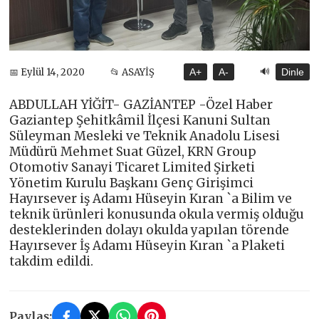
🔊
📅 Eylül 14, 2020
📂 ASAYİŞ
A+
A-
Dinle
ABDULLAH YİĞİT- GAZİANTEP -Özel Haber
Gaziantep Şehitkâmil İlçesi Kanuni Sultan
Süleyman Mesleki ve Teknik Anadolu Lisesi
Müdürü Mehmet Suat Güzel, KRN Group
Otomotiv Sanayi Ticaret Limited Şirketi
Yönetim Kurulu Başkanı Genç Girişimci
Hayırsever iş Adamı Hüseyin Kıran `a Bilim ve
teknik ürünleri konusunda okula vermiş olduğu
desteklerinden dolayı okulda yapılan törende
Hayırsever İş Adamı Hüseyin Kıran `a Plaketi
takdim edildi.
Paylaş: