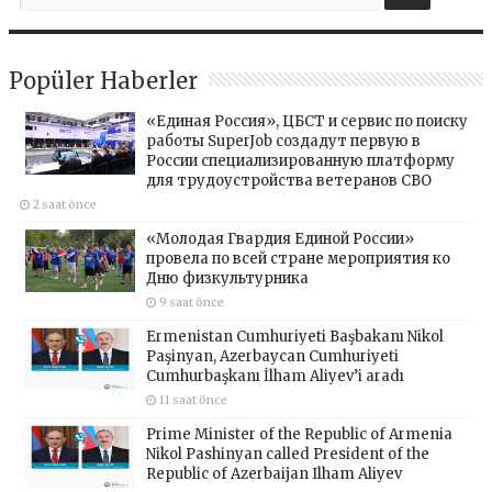
Popüler Haberler
«Единая Россия», ЦБСТ и сервис по поиску
работы SuperJob создадут первую в
России специализированную платформу
для трудоустройства ветеранов СВО
2 saat önce
«Молодая Гвардия Единой России»
провела по всей стране мероприятия ко
Дню физкультурника
9 saat önce
Ermenistan Cumhuriyeti Başbakanı Nikol
Paşinyan, Azerbaycan Cumhuriyeti
Cumhurbaşkanı İlham Aliyev’i aradı
11 saat önce
Prime Minister of the Republic of Armenia
Nikol Pashinyan called President of the
Republic of Azerbaijan Ilham Aliyev