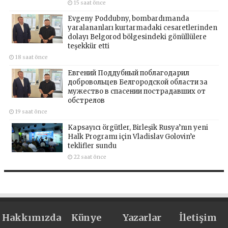
15 saat önce
Evgeny Poddubny, bombardımanda
yaralananları kurtarmadaki cesaretlerinden
dolayı Belgorod bölgesindeki gönüllülere
teşekkür etti
18 saat önce
Евгений Поддубный поблагодарил
добровольцев Белгородской области за
мужество в спасении пострадавших от
обстрелов
19 saat önce
Kapsayıcı örgütler, Birleşik Rusya’nın yeni
Halk Programı için Vladislav Golovin’e
teklifler sundu
22 saat önce
Hakkımızda
Künye
Yazarlar
İletişim