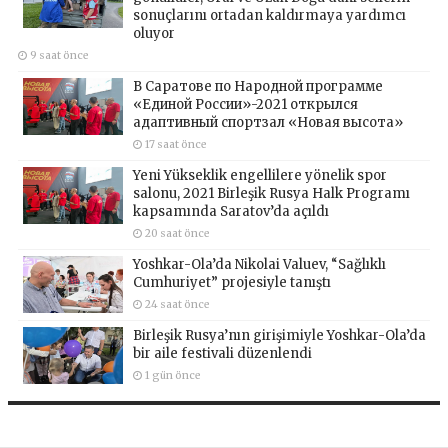
sonuçlarını ortadan kaldırmaya yardımcı
oluyor
9 saat önce
В Саратове по Народной программе
«Единой России»-2021 открылся
адаптивный спортзал «Новая высота»
17 saat önce
Yeni Yükseklik engellilere yönelik spor
salonu, 2021 Birleşik Rusya Halk Programı
kapsamında Saratov’da açıldı
20 saat önce
Yoshkar-Ola’da Nikolai Valuev, “Sağlıklı
Cumhuriyet” projesiyle tanıştı
24 saat önce
Birleşik Rusya’nın girişimiyle Yoshkar-Ola’da
bir aile festivali düzenlendi
1 gün önce