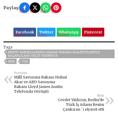
Paylaş:
Facebook
Twitter
WhatsApp
Pinterest
Tags
HUDUT KARTALLARIMIZ ARAMA-TARAMA FAALIYETLERIYLE
KAÇAKÇILARA GEÇIT VERMIYOR
MSB
TSK
Previous
Millî Savunma Bakanı Hulusi
Akar ve ABD Savunma
Bakanı Lloyd James Austin
Telefonda Görüştü
Next
Cevdet Yıldırım, Berlin’de
Türk İş Adamı Besim
Çankıran `ı ziyaret etti