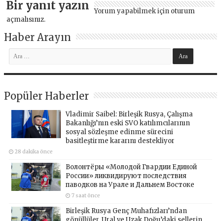
Bir yanıt yazın
Yorum yapabilmek için
oturum
açmalısınız
.
Haber Arayın
Popüler Haberler
Vladimir Saibel: Birleşik Rusya, Çalışma
Bakanlığı’nın eski SVO katılımcılarının
sosyal sözleşme edinme sürecini
basitleştirme kararını destekliyor
28 dakika önce
Волонтёры «Молодой Гвардии Единой
России» ликвидируют последствия
паводков на Урале и Дальнем Востоке
7 saat önce
Birleşik Rusya Genç Muhafızları’ndan
gönüllüler, Ural ve Uzak Doğu’daki sellerin