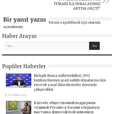
İTİBARİ İLE İHRACATIMIZ
ARTIYA GEÇTİ”
Bir yanıt yazın
Yorum yapabilmek için
oturum
açmalısınız
.
Haber Arayın
Popüler Haberler
Birleşik Rusya milletvekilleri, SVO
katılımcılarının arazi sahibi olmalarına izin
verecek yasal düzenlemeler üzerinde
çalışacaklar
38 dakika önce
В штабе общественной поддержки
«Единой России» в Казани открылась
выставка философской живописи