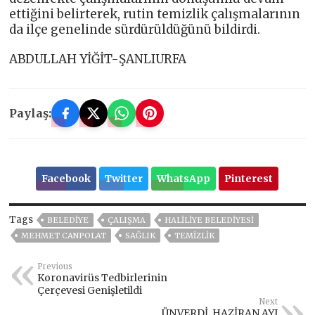
ettiğini belirterek, rutin temizlik çalışmalarının
da ilçe genelinde sürdürüldüğünü bildirdi.
ABDULLAH YİĞİT-ŞANLIURFA
Paylaş:
Facebook
Twitter
WhatsApp
Pinterest
Tags
BELEDİYE
ÇALIŞMA
HALİLİYE BELEDİYESİ
MEHMET CANPOLAT
SAĞLIK
TEMIZLIK
Previous
Koronavirüs Tedbirlerinin
Çerçevesi Genişletildi
Next
ÜNVERDİ, HAZİRAN AYI