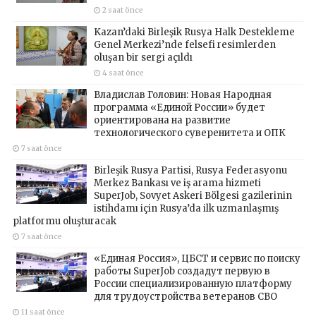
2 saat önce
Kazan’daki Birleşik Rusya Halk Destekleme
Genel Merkezi’nde felsefi resimlerden
oluşan bir sergi açıldı
4 saat önce
Владислав Головин: Новая Народная
программа «Единой России» будет
ориентирована на развитие
технологического суверенитета и ОПК
7 saat önce
Birleşik Rusya Partisi, Rusya Federasyonu
Merkez Bankası ve iş arama hizmeti
SuperJob, Sovyet Askeri Bölgesi gazilerinin
istihdamı için Rusya’da ilk uzmanlaşmış
platformu oluşturacak
7 saat önce
«Единая Россия», ЦБСТ и сервис по поиску
работы SuperJob создадут первую в
России специализированную платформу
для трудоустройства ветеранов СВО
11 saat önce