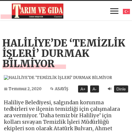
HALİLİYE’DE ‘TEMİZLİK
İŞLERİ’ DURMAK
BİLMİYOR
🔊
📅 Temmuz 2, 2020
📂 ASAYİŞ
A+
A-
Dinle
Haliliye Belediyesi, salgından korunma
tedbirleri ve ilçenin temizliği için çalışmalara
ara vermiyor. ‘Daha temiz bir Haliliye’ için
kolları sıvayan Temizlik İşleri Müdürlüğü
ekipleri son olarak Atatürk Bulvarı, Ahmet