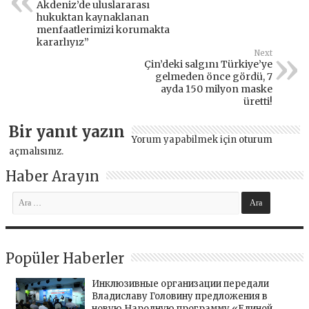
Akdeniz’de uluslararası
hukuktan kaynaklanan
menfaatlerimizi korumakta
kararlıyız”
Next
Çin’deki salgını Türkiye’ye
gelmeden önce gördü, 7
ayda 150 milyon maske
üretti!
Bir yanıt yazın
Yorum yapabilmek için
oturum
açmalısınız
.
Haber Arayın
Popüler Haberler
Инклюзивные организации передали
Владиславу Головину предложения в
новую Народную программу «Единой