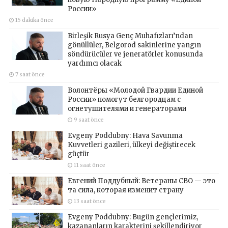
России»
15 dakika önce
Birleşik Rusya Genç Muhafızları’ndan
gönüllüler, Belgorod sakinlerine yangın
söndürücüler ve jeneratörler konusunda
yardımcı olacak
7 saat önce
Волонтёры «Молодой Гвардии Единой
России» помогут белгородцам с
огнетушителями и генераторами
9 saat önce
Evgeny Poddubny: Hava Savunma
Kuvvetleri gazileri, ülkeyi değiştirecek
güçtür
11 saat önce
Евгений Поддубный: Ветераны СВО — это
та сила, которая изменит страну
13 saat önce
Evgeny Poddubny: Bugün gençlerimiz,
kazananların karakterini şekillendiriyor