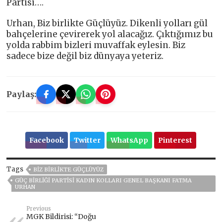
Partisi….
Urhan, Biz birlikte Güçlüyüz. Dikenli yolları gül
bahçelerine çevirerek yol alacağız. Çıktığımız bu
yolda rabbim bizleri muvaffak eylesin. Biz
sadece bize değil biz dünyaya yeteriz.
Paylaş:
Facebook
Twitter
WhatsApp
Pinterest
Tags
BIZ BIRLIKTE GÜÇLÜYÜZ
GÜÇ BIRLIĞI PARTISI KADIN KOLLARI GENEL BAŞKANI FATMA
URHAN
Previous
MGK Bildirisi: “Doğu