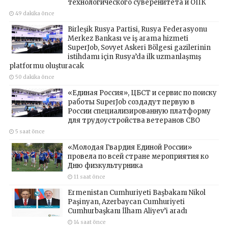
технологического суверенитета и ОПК
49 dakika önce
Birleşik Rusya Partisi, Rusya Federasyonu
Merkez Bankası ve iş arama hizmeti
SuperJob, Sovyet Askeri Bölgesi gazilerinin
istihdamı için Rusya’da ilk uzmanlaşmış
platformu oluşturacak
50 dakika önce
«Единая Россия», ЦБСТ и сервис по поиску
работы SuperJob создадут первую в
России специализированную платформу
для трудоустройства ветеранов СВО
5 saat önce
«Молодая Гвардия Единой России»
провела по всей стране мероприятия ко
Дню физкультурника
11 saat önce
Ermenistan Cumhuriyeti Başbakanı Nikol
Paşinyan, Azerbaycan Cumhuriyeti
Cumhurbaşkanı İlham Aliyev’i aradı
14 saat önce