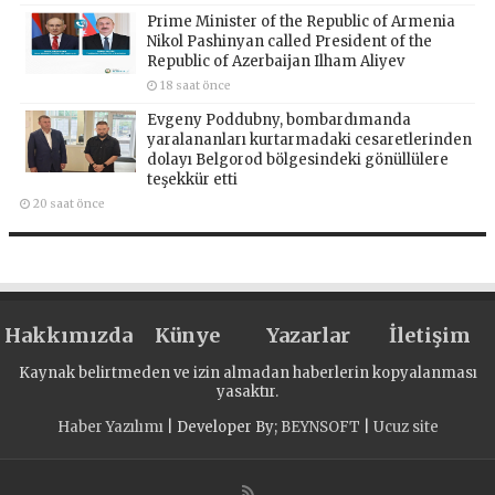
Prime Minister of the Republic of Armenia
Nikol Pashinyan called President of the
Republic of Azerbaijan Ilham Aliyev
18 saat önce
Evgeny Poddubny, bombardımanda
yaralananları kurtarmadaki cesaretlerinden
dolayı Belgorod bölgesindeki gönüllülere
teşekkür etti
20 saat önce
Hakkımızda
Künye
Yazarlar
İletişim
Kaynak belirtmeden ve izin almadan haberlerin kopyalanması
yasaktır.
Haber Yazılımı
| Developer By;
BEYNSOFT
|
Ucuz site