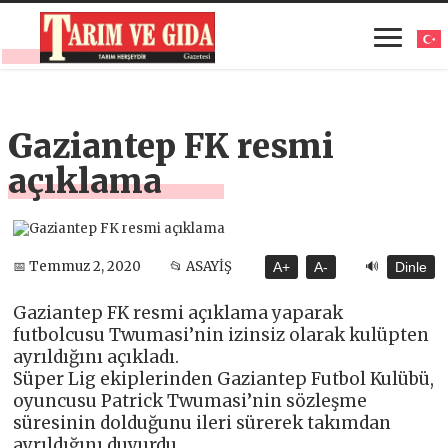
Gaziantep FK resmi
açıklama
🔊
📅 Temmuz 2, 2020
📂 ASAYİŞ
A+
A-
Dinle
Gaziantep FK resmi açıklama yaparak
futbolcusu Twumasi’nin izinsiz olarak kulüpten
ayrıldığını açıkladı.
Süper Lig ekiplerinden Gaziantep Futbol Kulübü,
oyuncusu Patrick Twumasi’nin sözleşme
süresinin dolduğunu ileri sürerek takımdan
ayrıldığını duyurdu.