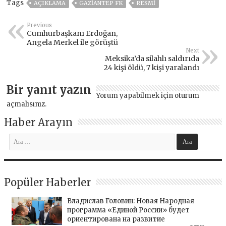
Tags
AÇIKLAMA
GAZIANTEP FK
RESMI
Previous
Cumhurbaşkanı Erdoğan,
Angela Merkel ile görüştü
Next
Meksika’da silahlı saldırıda
24 kişi öldü, 7 kişi yaralandı
Bir yanıt yazın
Yorum yapabilmek için
oturum
açmalısınız
.
Haber Arayın
Popüler Haberler
Владислав Головин: Новая Народная
программа «Единой России» будет
ориентирована на развитие