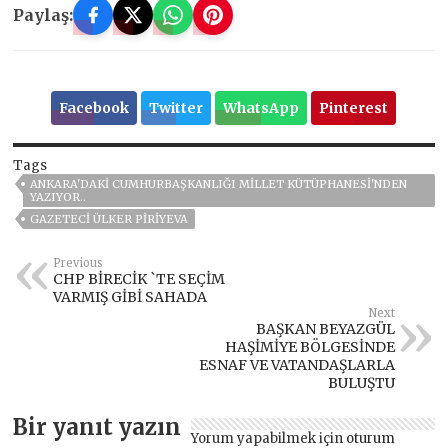
Paylaş:
Facebook
Twitter
WhatsApp
Pinterest
Tags
ANKARA'DAKI CUMHURBAŞKANLIĞI MILLET KÜTÜPHANESI'NDEN
YAZIYOR..
GAZETECI ÜLKER PİRİYEVA
Previous
CHP BİRECİK `TE SEÇİM
VARMIŞ GİBİ SAHADA
Next
BAŞKAN BEYAZGÜL
HAŞİMİYE BÖLGESİNDE
ESNAF VE VATANDAŞLARLA
BULUŞTU
Bir yanıt yazın
Yorum yapabilmek için
oturum