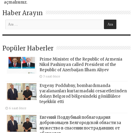
açmalısınız
.
Haber Arayın
Popüler Haberler
Prime Minister of the Republic of Armenia
Nikol Pashinyan called President of the
Republic of Azerbaijan Ilham Aliyev
3 saat önce
Evgeny Poddubny, bombardımanda
yaralananları kurtarmadaki cesaretlerinden
dolayı Belgorod bölgesindeki gönüllülere
teşekkür etti
6 saat önce
Евгений Поддубный поблагодарил
добровольцев Белгородской области за
мужество в спасении пострадавших от