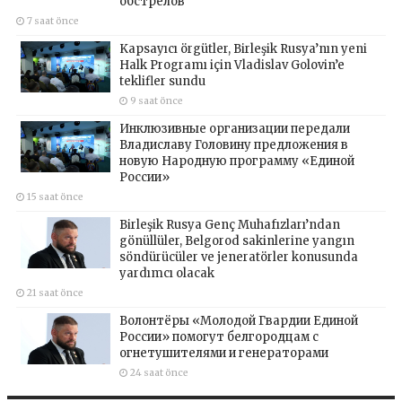
обстрелов
7 saat önce
Kapsayıcı örgütler, Birleşik Rusya’nın yeni
Halk Programı için Vladislav Golovin’e
teklifler sundu
9 saat önce
Инклюзивные организации передали
Владиславу Головину предложения в
новую Народную программу «Единой
России»
15 saat önce
Birleşik Rusya Genç Muhafızları’ndan
gönüllüler, Belgorod sakinlerine yangın
söndürücüler ve jeneratörler konusunda
yardımcı olacak
21 saat önce
Волонтёры «Молодой Гвардии Единой
России» помогут белгородцам с
огнетушителями и генераторами
24 saat önce