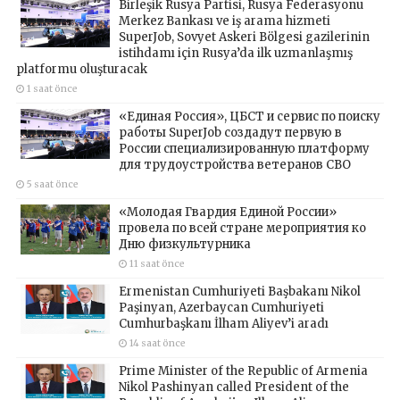
Birleşik Rusya Partisi, Rusya Federasyonu
Merkez Bankası ve iş arama hizmeti
SuperJob, Sovyet Askeri Bölgesi gazilerinin
istihdamı için Rusya’da ilk uzmanlaşmış
platformu oluşturacak
1 saat önce
«Единая Россия», ЦБСТ и сервис по поиску
работы SuperJob создадут первую в
России специализированную платформу
для трудоустройства ветеранов СВО
5 saat önce
«Молодая Гвардия Единой России»
провела по всей стране мероприятия ко
Дню физкультурника
11 saat önce
Ermenistan Cumhuriyeti Başbakanı Nikol
Paşinyan, Azerbaycan Cumhuriyeti
Cumhurbaşkanı İlham Aliyev’i aradı
14 saat önce
Prime Minister of the Republic of Armenia
Nikol Pashinyan called President of the