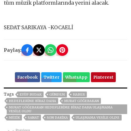
tüm müzik platformlarında yerini alacak.
SEDAT SARIKAYA -KOCAELİ
Paylaş:
Facebook
Twitter
WhatsApp
Pinterest
Tags
EYÜP BUDAK
GÜNDEM
HABER
HEDEFLERIME BIRAZ DAHA
MURAT GÖĞEBAKAN
MURAT GÖĞEBAKAN HEDEFLERIME BIRAZ DAHA ULAŞMAMA
VESILE OLDU
MÜZIK
SANAT
SON DAKIKA
ULAŞMAMA VESILE OLDU.
Previous