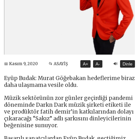
🔊
📅 Kasım 9, 2020
📂 ASAYİŞ
A+
A-
Dinle
Eyüp Budak: Murat Göğebakan hedeflerime biraz
daha ulaşmama vesile oldu.
Müzik sektörünün zor günler geçirdiği pandemi
döneminde Darkn Dark müzik şirketi etiketi ile
ve prodüktör fatih demir’in katkılarından dolayı
çıkaracağı “Sakız” adlı şarkısını dinleyicilerinin
beğenisine sunuyor.
Başarılı sanatçılardan Eyüp Budak, geçtiğimiz