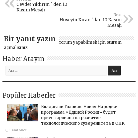
Cevdet Yıldırım ` den 10
Kasım Mesajı
Next
Hüseyin Kıran `dan 10 Kasım
Mesajı
Bir yanıt yazın
Yorum yapabilmek için
oturum
açmalısınız
.
Haber Arayın
Popüler Haberler
Владислав Головин: Новая Народная
программа «Единой России» будет
ориентирована на развитие
технологического суверенитета и ОПК
1 saat önce