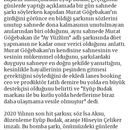
günlerde yaptığı açıklamada bir gün sahnede
şarkı söylerken kapıdan Murat Göğebakan’ın
girdiğini görünce en bildiği şarkının sözlerini
unutup sahnede dona kalmasının unutulmayan
anılarından biri olduğunu, aynı sahnede Murat
Göğebakan ile “Ay Yüzlüm” adlı şarkısında düet
yapmanın ne kadar onur verici olduğunu anlattı.
Murat Göğebakan’ın kendisine sahnesinin ve
sesinin mükemmel olduğunu, şarkılardaki
duyguyu sahneye en doğru şekilde yansıttığını,
kesinlikle hayallerinin peşinden gitmesi
gerektiğini söylediğini de ekledi lanes booking
ceo ve prodüktör fatih demire bu yolda en büyük
destekçisi olduğunu belirtti ve “Eyüp Budak
markası ile bu kutlu yolda hedeflerime biraz
daha ulaşmama vesile olmuştur” dedi.
2020 Yılının son hit şarkısı; söz İsa Aksu,
düzenleme Eyüp Budak, aranje Hüseyin Çeliker
imzalı. Bu bomba şarkı, önümüzdeki günlerde