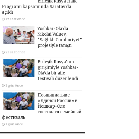
Birleşik Rusya Halk
Programı kapsamında Saratov’da
açıldı
19 saat önce
Yoshkar-Ola’da
Nikolai Valuev,
“Sağlıklı Cumhuriyet”
projesiyle tanıştı
23 saat önce
Birleşik Rusya’nın
girişimiyle Yoshkar-
Ola’da bir aile
festivali düzenlendi
1 gün önce
По инициативе
«Единой России» в
Йошкар-Оле
состоялся семейный
фестиваль
1 gün önce