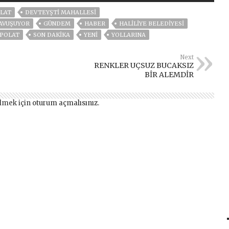
LAT
DEVTEYŞTİ MAHALLESİ
KAVUŞUYOR
GÜNDEM
HABER
HALİLİYE BELEDİYESİ
POLAT
SON DAKIKA
YENİ
YOLLARINA
Next
RENKLER UÇSUZ BUCAKSIZ
BİR ALEMDİR
lmek için
oturum açmalısınız
.