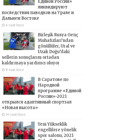
Единой России»
ликвидируют
последствия паводков на Урале и
Дальнем Востоке
6 saat önce
Birleşik Rusya Genç
Muhafızları’ndan
gönüllüler, Ural ve
Uzak Doğu’daki
sellerin sonuçlarını ortadan
kaldırmaya yardımcı oluyor
8 saat önce
В Саратове по
Народной
программе «Единой
России»-2021
открылся адаптивный спортзал
«Новая высота»
16 saat önce
Yeni Yükseklik
engellilere yönelik
spor salonu, 2021