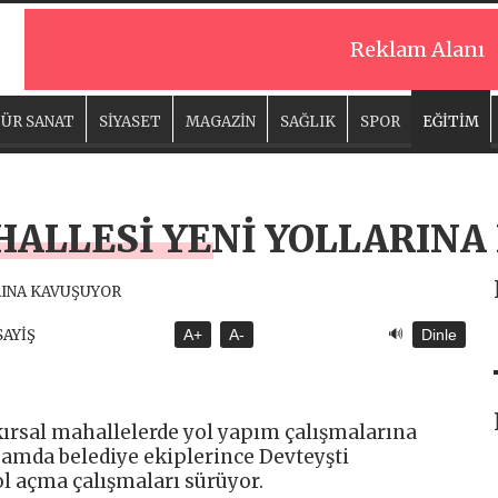
Reklam Alanı
ÜR SANAT
SİYASET
MAGAZİN
SAĞLIK
SPOR
EĞİTİM
HALLESİ YENİ YOLLARINA
🔊
SAYİŞ
A+
A-
Dinle
 kırsal mahallelerde yol yapım çalışmalarına
samda belediye ekiplerince Devteyşti
ol açma çalışmaları sürüyor.