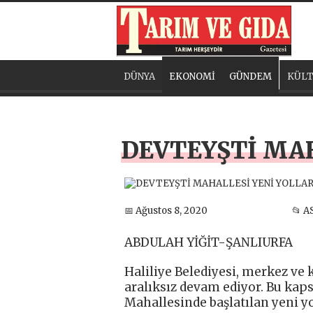
DÜNYA
EKONOMİ
GÜNDEM
KÜLT
DEVTEYŞTİ MA
📅 Ağustos 8, 2020
📂 A
ABDULAH YİĞİT-ŞANLIURFA
Haliliye Belediyesi, merkez ve
aralıksız devam ediyor. Bu kap
Mahallesinde başlatılan yeni y