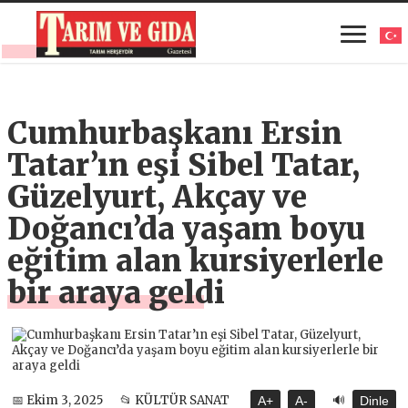
Cumhurbaşkanı Ersin
Tatar’ın eşi Sibel Tatar,
Güzelyurt, Akçay ve
Doğancı’da yaşam boyu
eğitim alan kursiyerlerle
bir araya geldi
🔊
📅 Ekim 3, 2025
📂 KÜLTÜR SANAT
A+
A-
Dinle