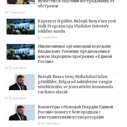
мужество в спасении пострадавших от
обстрелов
7 saat önce
Kapsayıcı örgütler, Birleşik Rusya’nın yeni
Halk Programı için Vladislav Golovin’e
teklifler sundu
9 saat önce
Инклюзивные организации передали
Владиславу Головину предложения в
новую Народную программу «Единой
России»
15 saat önce
Birleşik Rusya Genç Muhafızları’ndan
gönüllüler, Belgorod sakinlerine yangın
söndürücüler ve jeneratörler konusunda
yardımcı olacak
21 saat önce
Волонтёры «Молодой Гвардии Единой
России» помогут белгородцам с
огнетушителями и генераторами
24 saat önce