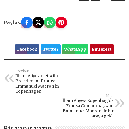
Paylaş:
Facebook
Twitter
WhatsApp
Pinterest
Previous
Ilham Aliyev met with
President of France
Emmanuel Macron in
Copenhagen
Next
İlham Aliyev, Kopenhag’da
Fransa Cumhurbaşkanı
Emmanuel Macron ile bir
araya geldi
Bir yanıt yazın