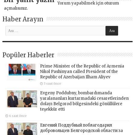
Yorum yapabilmek için
oturum
açmalısınız
.
Haber Arayın
Popüler Haberler
Prime Minister of the Republic of Armenia
Nikol Pashinyan called President of the
Republic of Azerbaijan Ilham Aliyev
3 saat önce
Evgeny Poddubny, bombardımanda
yaralananları kurtarmadaki cesaretlerinden
dolayı Belgorod bölgesindeki gönüllülere
teşekkür etti
6 saat önce
Евгений Поддубный поблагодарил
добровольцев Белгородской области за