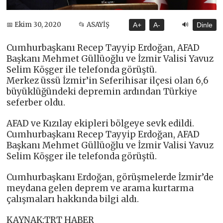
🔊
📅 Ekim 30, 2020
📂 ASAYİŞ
A+
A-
Dinle
Cumhurbaşkanı Recep Tayyip Erdoğan, AFAD
Başkanı Mehmet Güllüoğlu ve İzmir Valisi Yavuz
Selim Köşger ile telefonda görüştü.
Merkez üssü İzmir’in Seferihisar ilçesi olan 6,6
büyüklüğündeki depremin ardından Türkiye
seferber oldu.
AFAD ve Kızılay ekipleri bölgeye sevk edildi.
Cumhurbaşkanı Recep Tayyip Erdoğan, AFAD
Başkanı Mehmet Güllüoğlu ve İzmir Valisi Yavuz
Selim Köşger ile telefonda görüştü.
Cumhurbaşkanı Erdoğan, görüşmelerde İzmir’de
meydana gelen deprem ve arama kurtarma
çalışmaları hakkında bilgi aldı.
KAYNAK:TRT HABER