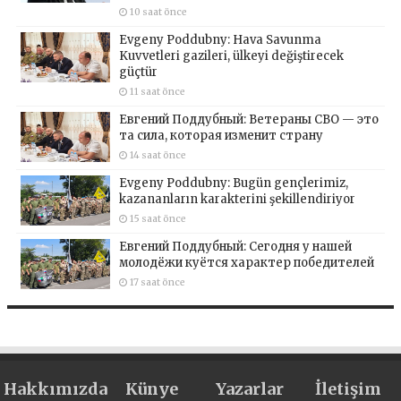
10 saat önce
Evgeny Poddubny: Hava Savunma
Kuvvetleri gazileri, ülkeyi değiştirecek
güçtür
11 saat önce
Евгений Поддубный: Ветераны СВО — это
та сила, которая изменит страну
14 saat önce
Evgeny Poddubny: Bugün gençlerimiz,
kazananların karakterini şekillendiriyor
15 saat önce
Евгений Поддубный: Сегодня у нашей
молодёжи куётся характер победителей
17 saat önce
Hakkımızda
Künye
Yazarlar
İletişim