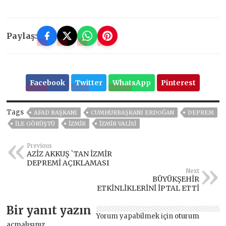
Paylaş:
Facebook
Twitter
WhatsApp
Pinterest
Tags
AFAD BAŞKANI
CUMHURBAŞKANI ERDOĞAN
DEPREM
ILE GÖRÜŞTÜ
İZMIR
İZMIR VALISI
Previous
AZİZ AKKUŞ `TAN İZMİR
DEPREMİ AÇIKLAMASI
Next
BÜYÜKŞEHİR
ETKİNLİKLERİNİ İPTAL ETTİ
Bir yanıt yazın
Yorum yapabilmek için
oturum
açmalısınız
.