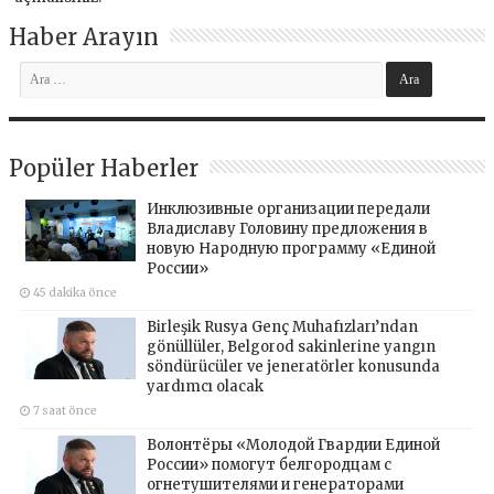
Haber Arayın
Popüler Haberler
Инклюзивные организации передали
Владиславу Головину предложения в
новую Народную программу «Единой
России»
45 dakika önce
Birleşik Rusya Genç Muhafızları’ndan
gönüllüler, Belgorod sakinlerine yangın
söndürücüler ve jeneratörler konusunda
yardımcı olacak
7 saat önce
Волонтёры «Молодой Гвардии Единой
России» помогут белгородцам с
огнетушителями и генераторами