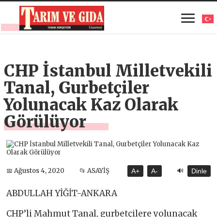
CHP İstanbul Milletvekili
Tanal, Gurbetçiler
Yolunacak Kaz Olarak
Görülüyor
🔊
📅 Ağustos 4, 2020
📂 ASAYİŞ
A+
A-
Dinle
ABDULLAH YİĞİT-ANKARA
CHP’li Mahmut Tanal, gurbetçilere yolunacak