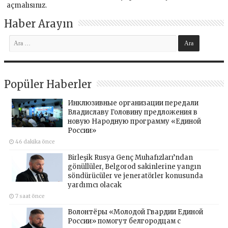
açmalısınız
.
Haber Arayın
Popüler Haberler
Инклюзивные организации передали
Владиславу Головину предложения в
новую Народную программу «Единой
России»
46 dakika önce
Birleşik Rusya Genç Muhafızları’ndan
gönüllüler, Belgorod sakinlerine yangın
söndürücüler ve jeneratörler konusunda
yardımcı olacak
7 saat önce
Волонтёры «Молодой Гвардии Единой
России» помогут белгородцам с