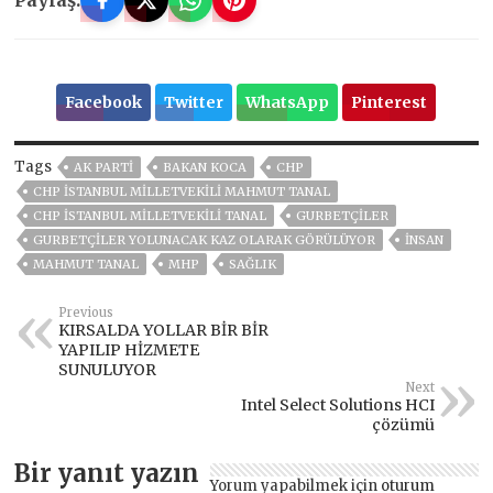
Facebook
Twitter
WhatsApp
Pinterest
Tags
AK PARTİ
BAKAN KOCA
CHP
CHP İSTANBUL MILLETVEKILI MAHMUT TANAL
CHP İSTANBUL MILLETVEKILI TANAL
GURBETÇİLER
GURBETÇILER YOLUNACAK KAZ OLARAK GÖRÜLÜYOR
İNSAN
MAHMUT TANAL
MHP
SAĞLIK
Previous
KIRSALDA YOLLAR BİR BİR
YAPILIP HİZMETE
SUNULUYOR
Next
Intel Select Solutions HCI
çözümü
Bir yanıt yazın
Yorum yapabilmek için
oturum