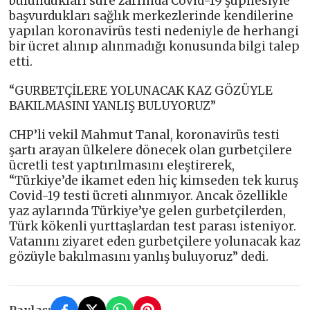
bulundukları süre zarfında Covid-19 şüphesiyle
başvurdukları sağlık merkezlerinde kendilerine
yapılan koronavirüs testi nedeniyle de herhangi
bir ücret alınıp alınmadığı konusunda bilgi talep
etti.
“GURBETÇİLERE YOLUNACAK KAZ GÖZÜYLE
BAKILMASINI YANLIŞ BULUYORUZ”
CHP’li vekil Mahmut Tanal, koronavirüs testi
şartı arayan ülkelere dönecek olan gurbetçilere
ücretli test yaptırılmasını eleştirerek,
“Türkiye’de ikamet eden hiç kimseden tek kuruş
Covid-19 testi ücreti alınmıyor. Ancak özellikle
yaz aylarında Türkiye’ye gelen gurbetçilerden,
Türk kökenli yurttaşlardan test parası isteniyor.
Vatanını ziyaret eden gurbetçilere yolunacak kaz
gözüyle bakılmasını yanlış buluyoruz” dedi.
Paylaş: