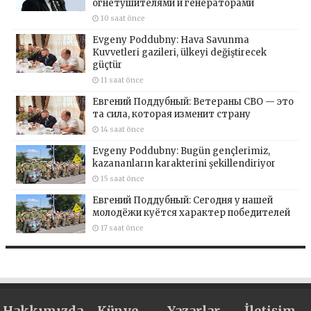
огнетушителями и генераторами
10 saat önce
Evgeny Poddubny: Hava Savunma
Kuvvetleri gazileri, ülkeyi değiştirecek
güçtür
11 saat önce
Евгений Поддубный: Ветераны СВО — это
та сила, которая изменит страну
14 saat önce
Evgeny Poddubny: Bugün gençlerimiz,
kazananların karakterini şekillendiriyor
15 saat önce
Евгений Поддубный: Сегодня у нашей
молодёжи куётся характер победителей
17 saat önce
Hakkımızda
Künye
Yazarlar
İletişim