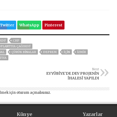
Twitter
WhatsApp
Pinterest
RDI!
CHP
OPLANTIYA ÇAĞIRDI!
NAL
ÇÜRÜK BİNALAR
DEPREM
İÇİN
İZMIR
TIYA
Next
EYYÜBİYE’DE DEV PROJENİN
İHALESİ YAPILDI
lmek için
oturum açmalısınız
.
Künye
Yazarlar