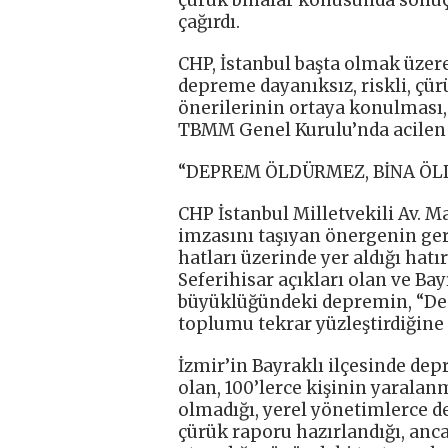
çağırdı.
CHP, İstanbul başta olmak üzere
depreme dayanıksız, riskli, çü
önerilerinin ortaya konulması,
TBMM Genel Kurulu’nda acilen 
“DEPREM ÖLDÜRMEZ, BİNA ÖL
CHP İstanbul Milletvekili Av. M
imzasını taşıyan önergenin gere
hatları üzerinde yer aldığı hatı
Seferihisar açıkları olan ve Bay
büyüklüğündeki depremin, “Dep
toplumu tekrar yüzleştirdiğine 
İzmir’in Bayraklı ilçesinde dep
olan, 100’lerce kişinin yarala
olmadığı, yerel yönetimlerce d
çürük raporu hazırlandığı, anc