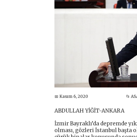
📅 Kasım 6, 2020
📂 AS
ABDULLAH YİĞİT-ANKARA
İzmir Bayraklı’da depremde yık
olması, gözleri İstanbul başta o
çürük binalar konusunda sonuç a