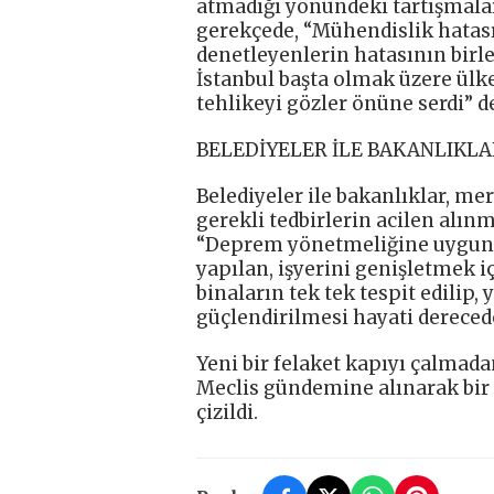
atmadığı yönündeki tartışmalar
gerekçede, “Mühendislik hatası
denetleyenlerin hatasının birle
İstanbul başta olmak üzere ülk
tehlikeyi gözler önüne serdi” de
BELEDİYELER İLE BAKANLIKL
Belediyeler ile bakanlıklar, m
gerekli tedbirlerin acilen alın
“Deprem yönetmeliğine uygun o
yapılan, işyerini genişletmek i
binaların tek tek tespit edilip,
güçlendirilmesi hayati dereceded
Yeni bir felaket kapıyı çalmad
Meclis gündemine alınarak bir
çizildi.