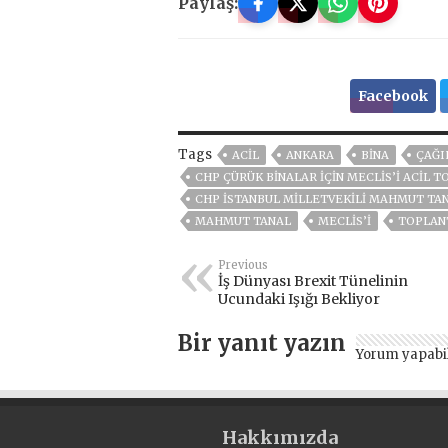
Paylaş:
Facebook
Tags
ACİL
ANKARA
BİNA
ÇAĞI
CHP ÇÜRÜK BİNALAR İÇİN MECLİS’İ ACİL T
CHP İSTANBUL MILLETVEKILI MAHMUT TA
MAHMUT TANAL
MECLİS’İ
TOPLAN
Previous
İş Dünyası Brexit Tünelinin
Ucundaki Işığı Bekliyor
Bir yanıt yazın
Yorum yapabi
Hakkımızda