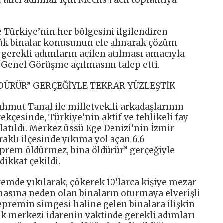
 Türkiye’nin her bölgesini ilgilendiren
rük binalar konusunun ele alınarak çözüm
 gerekli adımların acilen atılması amacıyla
Genel Görüşme açılmasını talep etti.
DÜRÜR” GERÇEĞİYLE TEKRAR YÜZLEŞTİK
ahmut Tanal ile milletvekili arkadaşlarının
kçesinde, Türkiye’nin aktif ve tehlikeli fay
rlatıldı. Merkez üssü Ege Denizi’nin İzmir
raklı ilçesinde yıkıma yol açan 6.6
rem öldürmez, bina öldürür” gerçeğiyle
dikkat çekildi.
remde yıkılarak, çökerek 10’larca kişiye mezar
nmasına neden olan binaların oturmaya elverişli
epremin simgesi haline gelen binalara ilişkin
ak merkezi idarenin vaktinde gerekli adımları