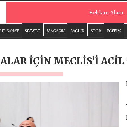
Reklam Alanı
ÜR SANAT
SİYASET
MAGAZİN
SAĞLIK
SPOR
EĞİTİM
ALAR İÇİN MECLİS’İ ACİ