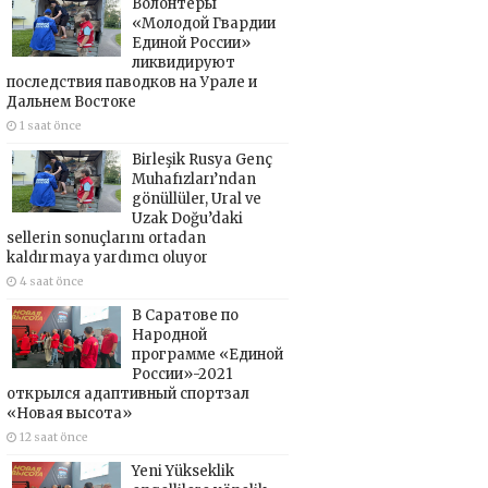
Волонтёры
«Молодой Гвардии
Единой России»
ликвидируют
последствия паводков на Урале и
Дальнем Востоке
1 saat önce
Birleşik Rusya Genç
Muhafızları’ndan
gönüllüler, Ural ve
Uzak Doğu’daki
sellerin sonuçlarını ortadan
kaldırmaya yardımcı oluyor
4 saat önce
В Саратове по
Народной
программе «Единой
России»-2021
открылся адаптивный спортзал
«Новая высота»
12 saat önce
Yeni Yükseklik