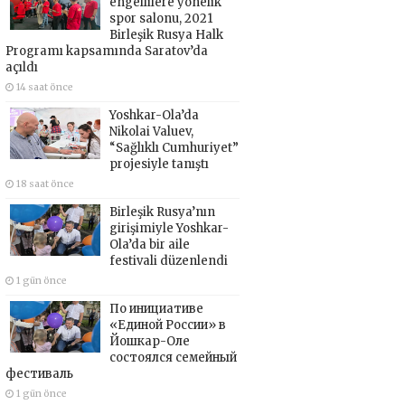
engellilere yönelik
spor salonu, 2021
Birleşik Rusya Halk
Programı kapsamında Saratov’da
açıldı
14 saat önce
Yoshkar-Ola’da
Nikolai Valuev,
“Sağlıklı Cumhuriyet”
projesiyle tanıştı
18 saat önce
Birleşik Rusya’nın
girişimiyle Yoshkar-
Ola’da bir aile
festivali düzenlendi
1 gün önce
По инициативе
«Единой России» в
Йошкар-Оле
состоялся семейный
фестиваль
1 gün önce