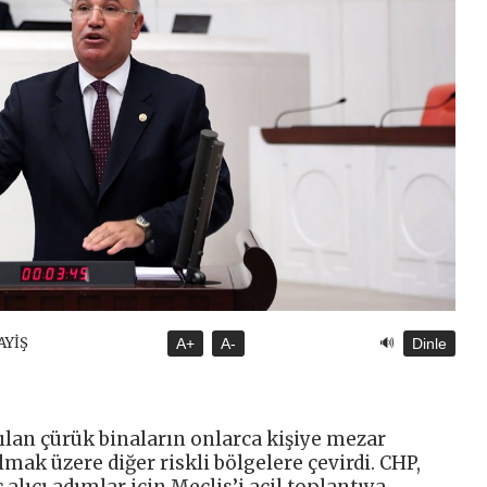
🔊
AYİŞ
A+
A-
Dinle
ılan çürük binaların onlarca kişiye mezar
lmak üzere diğer riskli bölgelere çevirdi. CHP,
lıcı adımlar için Meclis’i acil toplantıya