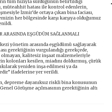
ın tüm hızıyla sürdüğünün belirtildiği
, müteahhit hatası ile kontrol edenlerin,
şmesiyle İzmir’de ortaya çıkan bina faciası,
emizin her bölgesinde karşı karşıya olduğumuz
nildi.
AR ARASINDA EŞGÜDÜM SAĞLANMALI
erkezi yönetim arasında eşgüdümü sağlayarak
ması gerektiğinin vurgulandığı gerekçede,
lmayan, kalitesiz inşaat malzemeleriyle
çin kolonları kesilen, miadını doldurmuş, çürük
 yıkılarak yeniden inşa edilmesi ya da
ir” ifadelerine yer verildi.
an, depreme dayanıksız riskli bina konusunun
 Genel Görüşme açılmasının gerektiğinin altı