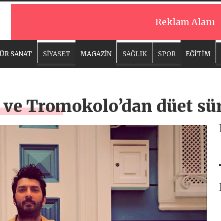
Reklam Alanı
ÜR SANAT
SİYASET
MAGAZİN
SAĞLIK
SPOR
EĞİTİM
 ve Tromokolo’dan düet sür