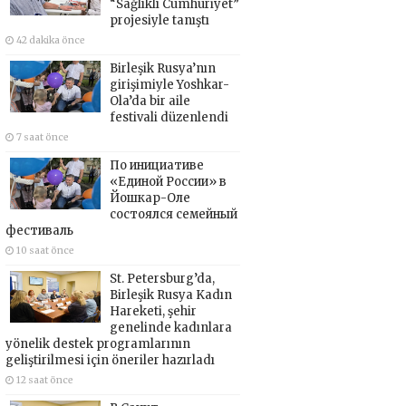
“Sağlıklı Cumhuriyet”
projesiyle tanıştı
42 dakika önce
Birleşik Rusya’nın
girişimiyle Yoshkar-
Ola’da bir aile
festivali düzenlendi
7 saat önce
По инициативе
«Единой России» в
Йошкар-Оле
состоялся семейный
фестиваль
10 saat önce
St. Petersburg’da,
Birleşik Rusya Kadın
Hareketi, şehir
genelinde kadınlara
yönelik destek programlarının
geliştirilmesi için öneriler hazırladı
12 saat önce