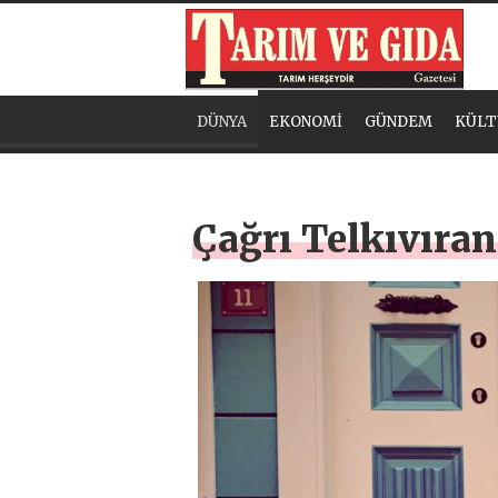
DÜNYA
EKONOMİ
GÜNDEM
KÜLT
Çağrı Telkıvıran