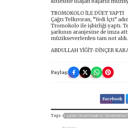
kitlesine ulaşan başarılı müzisye
TROMOKOLO İLE DÜET YAPTI
Çağrı Telkıvıran, “Yedi İçti” a
Tromokolo ile işbirliği yaptı. T
şarkının aranjesine de imza attı
müzikseverlerden tam not aldı.
ABDULLAH YİĞİT-DİNÇER KAR
Paylaş:
Facebook
Tags
ÇAĞRI TELKIVIRAN VE TROMOKOLO’