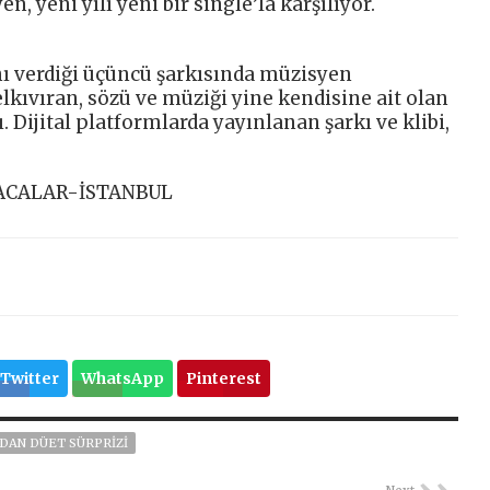
n, yeni yılı yeni bir single’la karşılıyor.
dını verdiği üçüncü şarkısında müzisyen
elkıvıran, sözü ve müziği yine kendisine ait olan
. Dijital platformlarda yayınlanan şarkı ve klibi,
ACALAR-İSTANBUL
Twitter
WhatsApp
Pinterest
DAN DÜET SÜRPRIZI