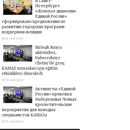
В Санкт-
Петербурге
«Женское движение
Единой России»
сформировало предложения по
развитию городских программ
поддержки женщин
14 saat önce
Birleşik Rusya
aktivistleri,
Naberezhnye
Chelny’de genç
KAMAZ uzmanları için eğitim
etkinlikleri düzenledi
16 saat önce
Активисты «Единой
России» провели в
Набережных Челнах
просветительские
мероприятия для молодых
специалистов КАМАЗа
19 saat önce