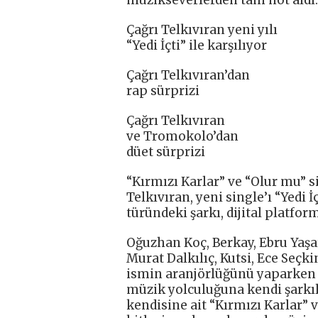
müzikseverlerden tam not aldı.
Çağrı Telkıvıran yeni yılı
“Yedi İçti” ile karşılıyor
Çağrı Telkıvıran’dan
rap sürprizi
Çağrı Telkıvıran
ve Tromokolo’dan
düet sürprizi
“Kırmızı Karlar” ve “Olur mu” s
Telkıvıran, yeni single’ı “Yedi İ
türündeki şarkı, dijital platfo
Oğuzhan Koç, Berkay, Ebru Yaşar
Murat Dalkılıç, Kutsi, Ece Seçki
ismin aranjörlüğünü yaparken s
müzik yolculuğuna kendi şarkıl
kendisine ait “Kırmızı Karlar” v