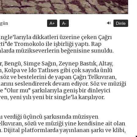
🔊
ugün
A+
A-
Dinle
ingle’larıyla dikkatleri üzerine çeken Çağrı
çti”de Tromokolo ile işbirliği yaptı. Rap
rmlarda müzikseverlerin beğenisine sunuldu.
, Bengü, Simge Sağın, Zeynep Bastık, Altay,
n, Kolpa ve İdo Tatlıses gibi çok sayıda ünlü
öz ve bestelerini de yapan Çağrı Telkıvıran,
arını seslendirerek devam ediyor. Söz ve müziği
e “Olur mu” şarkılarıyla geniş bir dinleyici
n, yeni yılı yeni bir single’la karşılıyor.
dını verdiği üçüncü şarkısında müzisyen
elkıvıran, sözü ve müziği yine kendisine ait olan
. Dijital platformlarda yayınlanan şarkı ve klibi,