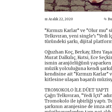
📅 Aralık 22, 2020
📂 B
“Kırmızı Karlar” ve “Olur mu” s
Telkıvıran, yeni single’ı “Yedi İ
türündeki şarkı, dijital platfo
Oğuzhan Koç, Berkay, Ebru Yaşar
Murat Dalkılıç, Kutsi, Ece Seçki
ismin aranjörlüğünü yaparken s
müzik yolculuğuna kendi şarkıl
kendisine ait “Kırmızı Karlar” v
kitlesine ulaşan başarılı müzisye
TROMOKOLO İLE DÜET YAPTI
Çağrı Telkıvıran, “Yedi İçti” a
Tromokolo ile işbirliği yaptı. T
şarkının aranjesine de imza attı