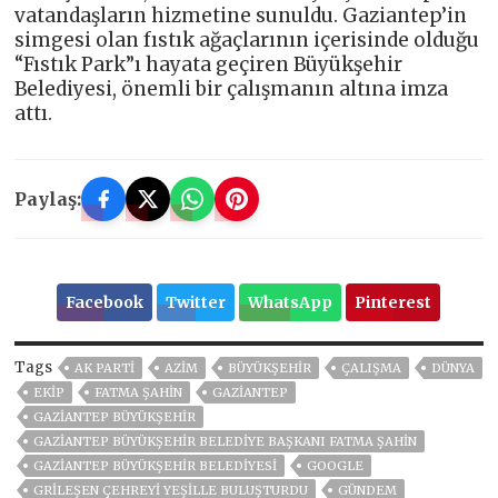
vatandaşların hizmetine sunuldu. Gaziantep’in
simgesi olan fıstık ağaçlarının içerisinde olduğu
“Fıstık Park”ı hayata geçiren Büyükşehir
Belediyesi, önemli bir çalışmanın altına imza
attı.
Paylaş:
Facebook
Twitter
WhatsApp
Pinterest
Tags
AK PARTİ
AZİM
BÜYÜKŞEHİR
ÇALIŞMA
DÜNYA
EKİP
FATMA ŞAHİN
GAZIANTEP
GAZİANTEP BÜYÜKŞEHİR
GAZIANTEP BÜYÜKŞEHIR BELEDIYE BAŞKANI FATMA ŞAHIN
GAZİANTEP BÜYÜKŞEHİR BELEDİYESİ
GOOGLE
GRİLEŞEN ÇEHREYİ YEŞİLLE BULUŞTURDU
GÜNDEM