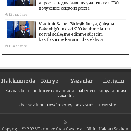
упростить для бывших участников СВО
получение соцконтракта
12 saat önce
Vladimir Saibel: Birleşik Rusya, Çalışma
Bakanlığı’nın eski SVO katılımcılarının
sosyal sözleşme edinme sürecini
basitleştirme kararını destekliyor
17 saat önce
Hakkımızda
Künye
Yazarlar
İletişim
Kaynak belirtmeden ve izin almadan haberlerin kopyalanması
yasaktır.
Haber Yazılımı
| Developer By;
BEYNSOFT
|
Ucuz site
Copyright © 2026 Tarım ve Gıda Gazetesi - Bütün Hakları Saklıdır.