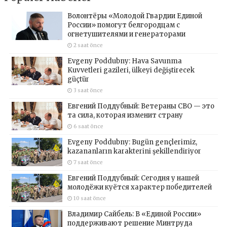
Волонтёры «Молодой Гвардии Единой
России» помогут белгородцам с
огнетушителями и генераторами
2 saat önce
Evgeny Poddubny: Hava Savunma
Kuvvetleri gazileri, ülkeyi değiştirecek
güçtür
3 saat önce
Евгений Поддубный: Ветераны СВО — это
та сила, которая изменит страну
6 saat önce
Evgeny Poddubny: Bugün gençlerimiz,
kazananların karakterini şekillendiriyor
7 saat önce
Евгений Поддубный: Сегодня у нашей
молодёжи куётся характер победителей
10 saat önce
Владимир Сайбель: В «Единой России»
поддерживают решение Минтруда