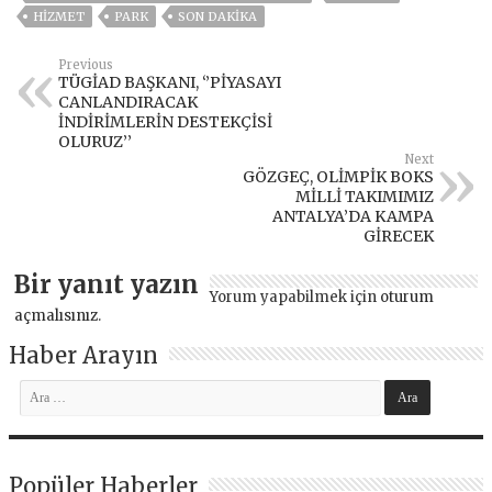
HİZMET
PARK
SON DAKIKA
Previous
TÜGİAD BAŞKANI, ‘’PİYASAYI
CANLANDIRACAK
İNDİRİMLERİN DESTEKÇİSİ
OLURUZ’’
Next
GÖZGEÇ, OLİMPİK BOKS
MİLLİ TAKIMIMIZ
ANTALYA’DA KAMPA
GİRECEK
Bir yanıt yazın
Yorum yapabilmek için
oturum
açmalısınız
.
Haber Arayın
Popüler Haberler