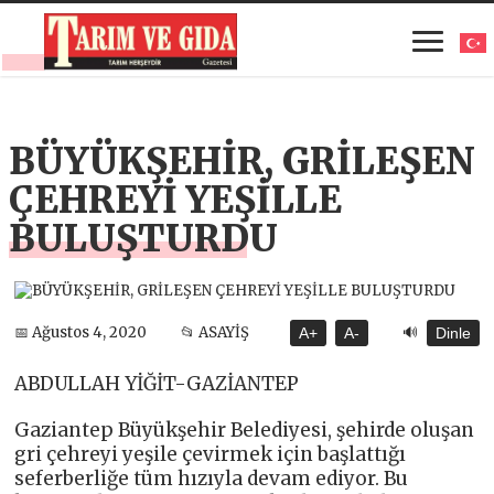
BÜYÜKŞEHİR, GRİLEŞEN
ÇEHREYİ YEŞİLLE
BULUŞTURDU
🔊
📅 Ağustos 4, 2020
📂 ASAYİŞ
A+
A-
Dinle
ABDULLAH YİĞİT-GAZİANTEP
Gaziantep Büyükşehir Belediyesi, şehirde oluşan
gri çehreyi yeşile çevirmek için başlattığı
seferberliğe tüm hızıyla devam ediyor. Bu