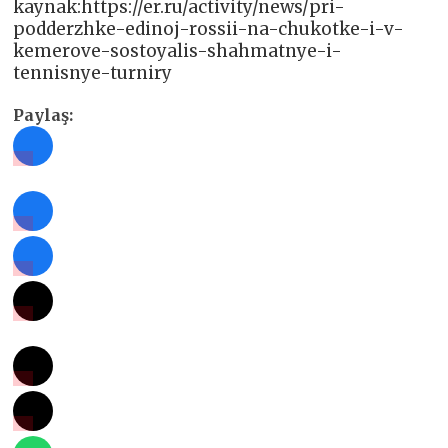
kaynak:https://er.ru/activity/news/pri-
podderzhke-edinoj-rossii-na-chukotke-i-v-
kemerove-sostoyalis-shahmatnye-i-
tennisnye-turniry
Paylaş: