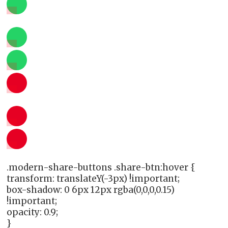
.modern-share-buttons .share-btn:hover {
transform: translateY(-3px) !important;
box-shadow: 0 6px 12px rgba(0,0,0,0.15)
!important;
opacity: 0.9;
}