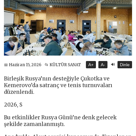
🔊
📅 Haziran 15, 2026
📂 KÜLTÜR SANAT
A+
A-
Dinle
Birleşik Rusya’nın desteğiyle Çukotka ve
Kemerovo’da satranç ve tenis turnuvaları
düzenlendi.
2026, S
Bu etkinlikler Rusya Günü’ne denk gelecek
şekilde zamanlanmıştı.