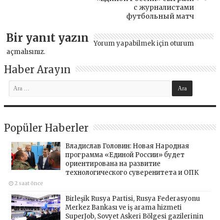
с журналистами
футбольный матч
Bir yanıt yazın
Yorum yapabilmek için
oturum
açmalısınız
.
Haber Arayın
Popüler Haberler
Владислав Головин: Новая Народная
программа «Единой России» будет
ориентирована на развитие
технологического суверенитета и ОПК
2 saat önce
Birleşik Rusya Partisi, Rusya Federasyonu
Merkez Bankası ve iş arama hizmeti
SuperJob, Sovyet Askeri Bölgesi gazilerinin