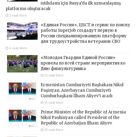
istihdamı için Rusya’da ilk uzmanlaşmış
platformu oluşturacak
2 saat önce
«Единая Россия», ЦБСТ и сервис по поиску
работы SuperJob создадут первую в
России специализированную платформу
для трудоустройства ветеранов СВО
6 saat önce
«Молодая Гвардия Единой России»
провела по всей стране мероприятия ко
Дню физкультурника
12 saat önce
Ermenistan Cumhuriyeti Başbakanı Nikol
Paşinyan, Azerbaycan Cumhuriyeti
Cumhurbaşkanı İlham Aliyev’i aradı
15 saat önce
Prime Minister of the Republic of Armenia
Nikol Pashinyan called President of the
Republic of Azerbaijan Ilham Aliyev
19 saat önce