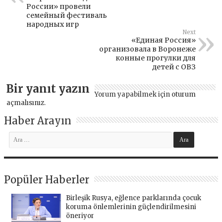
России» провели
семейный фестиваль
народных игр
Next
«Единая Россия»
организовала в Воронеже
конные прогулки для
детей с ОВЗ
Bir yanıt yazın
Yorum yapabilmek için
oturum
açmalısınız
.
Haber Arayın
Popüler Haberler
Birleşik Rusya, eğlence parklarında çocuk
koruma önlemlerinin güçlendirilmesini
öneriyor