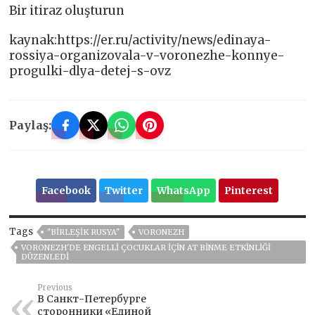
Bir itiraz oluşturun
kaynak:https://er.ru/activity/news/edinaya-
rossiya-organizovala-v-voronezhe-konnye-
progulki-dlya-detej-s-ovz
Paylaş:
Facebook
Twitter
WhatsApp
Pinterest
Tags
"BIRLEŞIK RUSYA"
VORONEZH
VORONEZH'DE ENGELLI ÇOCUKLAR IÇIN AT BINME ETKINLIĞI
DÜZENLEDI
Previous
В Санкт-Петербурге
сторонники «Единой