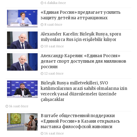
6 dakika önce
«Единая Россия» предлагает усилить
защиту детей на аттракционах
8 saat önce
Alexander Karelin: Birleşik Rusya, sporu
milyonlarca Rus için erişilebilir kılıyor
10 saat önce
Александр Карелин: «Единая Россия»
делает спорт доступным для миллионов
россиян
12 saat önce
Birleşik Rusya milletvekilleri, SVO
katılımcılarının arazi sahibi olmalarına izin
verecek yasal düzenlemeler üzerinde
çalışacaklar
14 saat önce
В штабе общественной поддержки
«Единой России» в Казани открылась
выставка философской живописи
16 saat önce