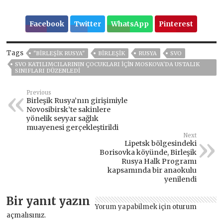
Facebook
Twitter
WhatsApp
Pinterest
Tags
"BIRLEŞIK RUSYA"
BIRLEŞIK
RUSYA
SVO
SVO KATILIMCILARININ ÇOCUKLARI IÇIN MOSKOVA'DA USTALIK
SINIFLARI DÜZENLEDI
Previous
Birleşik Rusya’nın girişimiyle
Novosibirsk’te sakinlere
yönelik seyyar sağlık
muayenesi gerçekleştirildi
Next
Lipetsk bölgesindeki
Borisovka köyünde, Birleşik
Rusya Halk Programı
kapsamında bir anaokulu
yenilendi
Bir yanıt yazın
Yorum yapabilmek için
oturum
açmalısınız
.