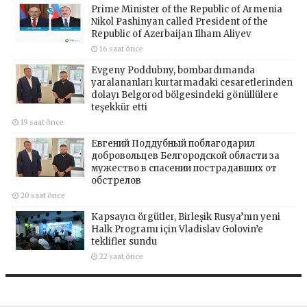
Prime Minister of the Republic of Armenia
Nikol Pashinyan called President of the
Republic of Azerbaijan Ilham Aliyev
16 saat önce
Evgeny Poddubny, bombardımanda
yaralananları kurtarmadaki cesaretlerinden
dolayı Belgorod bölgesindeki gönüllülere
teşekkür etti
19 saat önce
Евгений Поддубный поблагодарил
добровольцев Белгородской области за
мужество в спасении пострадавших от
обстрелов
20 saat önce
Kapsayıcı örgütler, Birleşik Rusya’nın yeni
Halk Programı için Vladislav Golovin’e
teklifler sundu
22 saat önce