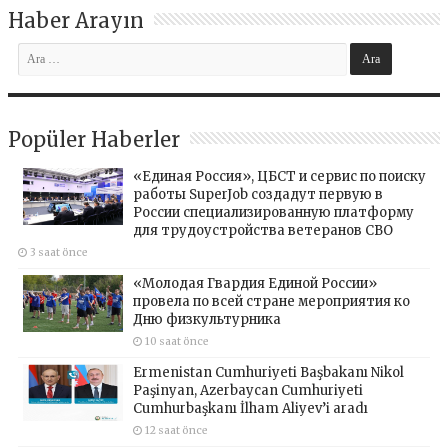
Haber Arayın
Popüler Haberler
«Единая Россия», ЦБСТ и сервис по поиску
работы SuperJob создадут первую в
России специализированную платформу
для трудоустройства ветеранов СВО
3 saat önce
«Молодая Гвардия Единой России»
провела по всей стране мероприятия ко
Дню физкультурника
10 saat önce
Ermenistan Cumhuriyeti Başbakanı Nikol
Paşinyan, Azerbaycan Cumhuriyeti
Cumhurbaşkanı İlham Aliyev’i aradı
12 saat önce