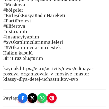
#Moskova
#bölgeler
#BirleşikRusyaKadınHareketi
#PartiProjesi
#Eliferova
#usta sınıfı
#insanayiyardım
#SVOkatılımcılarınınaileleri
#SVOkatılımcılarına destek
Halkın kabulü
Bir itiraz oluşturun
kaynak:https://er.ru/activity/news/edinaya-
rossiya-organizovala-v-moskve-master-
klassy-dlya-detej-uchastnikov-svo
Paylaş: