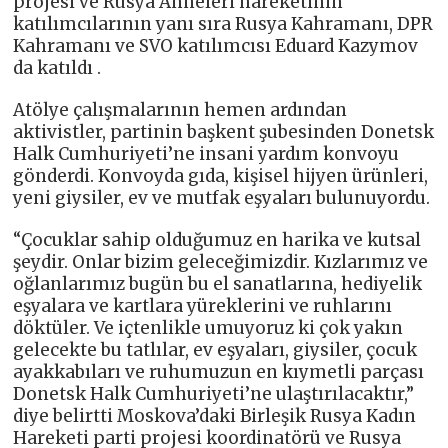
projesi ve Rusya Anneleri hareketinin
katılımcılarının yanı sıra Rusya Kahramanı, DPR
Kahramanı ve SVO katılımcısı Eduard Kazymov
da katıldı .
Atölye çalışmalarının hemen ardından
aktivistler, partinin başkent şubesinden Donetsk
Halk Cumhuriyeti’ne insani yardım konvoyu
gönderdi. Konvoyda gıda, kişisel hijyen ürünleri,
yeni giysiler, ev ve mutfak eşyaları bulunuyordu.
“Çocuklar sahip olduğumuz en harika ve kutsal
şeydir. Onlar bizim geleceğimizdir. Kızlarımız ve
oğlanlarımız bugün bu el sanatlarına, hediyelik
eşyalara ve kartlara yüreklerini ve ruhlarını
döktüler. Ve içtenlikle umuyoruz ki çok yakın
gelecekte bu tatlılar, ev eşyaları, giysiler, çocuk
ayakkabıları ve ruhumuzun en kıymetli parçası
Donetsk Halk Cumhuriyeti’ne ulaştırılacaktır,”
diye belirtti Moskova’daki Birleşik Rusya Kadın
Hareketi parti projesi koordinatörü ve Rusya