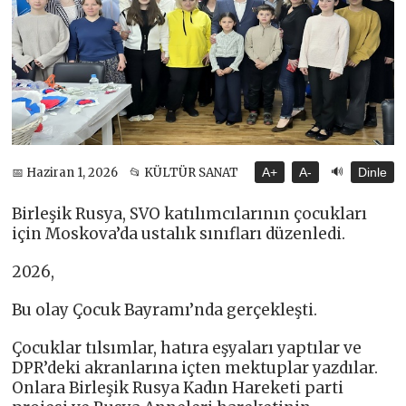
🔊
📅 Haziran 1, 2026
📂 KÜLTÜR SANAT
A+
A-
Dinle
Birleşik Rusya, SVO katılımcılarının çocukları
için Moskova’da ustalık sınıfları düzenledi.
2026,
Bu olay Çocuk Bayramı’nda gerçekleşti.
Çocuklar tılsımlar, hatıra eşyaları yaptılar ve
DPR’deki akranlarına içten mektuplar yazdılar.
Onlara Birleşik Rusya Kadın Hareketi parti