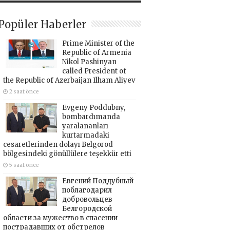
Popüler Haberler
Prime Minister of the
Republic of Armenia
Nikol Pashinyan
called President of
the Republic of Azerbaijan Ilham Aliyev
2 saat önce
Evgeny Poddubny,
bombardımanda
yaralananları
kurtarmadaki
cesaretlerinden dolayı Belgorod
bölgesindeki gönüllülere teşekkür etti
5 saat önce
Евгений Поддубный
поблагодарил
добровольцев
Белгородской
области за мужество в спасении
пострадавших от обстрелов