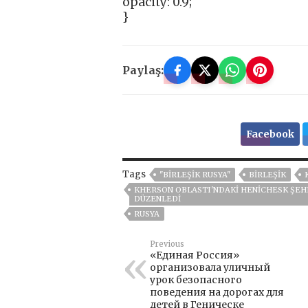
opacity: 0.9;
}
Paylaş:
Facebook
Tags
"BIRLEŞIK RUSYA"
BIRLEŞIK
KHERSON OBLASTI'NDAKI HENICHESK ŞEHR
DÜZENLEDI
RUSYA
Previous
«Единая Россия»
организовала уличный
урок безопасного
поведения на дорогах для
детей в Геническе