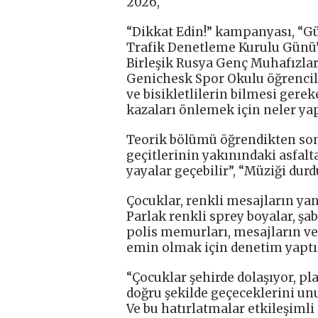
2026,
“Dikkat Edin!” kampanyası, “Gü
Trafik Denetleme Kurulu Günü’
Birleşik Rusya Genç Muhafızları 
Genichesk Spor Okulu öğrencile
ve bisikletlilerin bilmesi gere
kazaları önlemek için neler yap
Teorik bölümü öğrendikten son
geçitlerinin yakınındaki asfalta
yayalar geçebilir”, “Müziği dur
Çocuklar, renkli mesajların yanı
Parlak renkli sprey boyalar, şa
polis memurları, mesajların ve 
emin olmak için denetim yaptıl
“Çocuklar şehirde dolaşıyor, pl
doğru şekilde geçeceklerini un
Ve bu hatırlatmalar etkileşimli