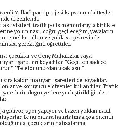
venli Yollar” parti projesi kapsamında Devlet
nde düzenlendi.
aktivistleri, trafik polis memurlarıyla birlikte
rine yolun nasıl doğru geçileceğini, yayaların
ken temel kuralları ve yolda ve çevresinde
ılması gerektiğini öğrettiler.
ra, çocuklar ve Genç Muhafızlar yaya
 uyarı işaretleri boyadılar: “Geçitten sadece
durun”, “Telefonunuzdan uzaklaşın”.
 sıra kaldırıma uyarı işaretleri de boyadılar.
blonlar ve koruyucu eldivenler kullandılar. Trafik
işaretlerin doğru yerlere yerleştirildiğinden
ar.
aja gidiyor, spor yapıyor ve bazen yoldan nasıl
utuyorlar. Bunu onlara hatırlatmak çok önemli.
 olduğunda, çocukların hafızalarına