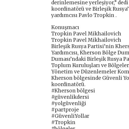
derinlemesine yerleşiyor,” dedi
koordinatörü ve Birleşik Rusya
yardımcısı Pavlo Tropkin .
Konuşmacı
Tropkin Pavel Mikhailovich
Tropkin Pavel Mikhailovich
Birleşik Rusya Partisi’nin Kher
Yardımcısı, Kherson Bölge Dum
Duması’ndaki Birleşik Rusya Par
Toplum Kuruluşları ve Bölgelera
Yönetim ve Düzenlemeler Komite
Kherson bölgesinde Güvenli Yol
koordinatörü.
#Kherson bölgesi
#güvenlikdersi
#yolgüvenliği
#partproje
#GüvenliYollar
#Tropkin
#bölgeler