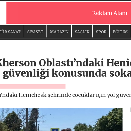
Reklam Alanı
TÜR SANAT
SİYASET
MAGAZİN
SAĞLIK
SPOR
EĞİTİM
 Kherson Oblastı’ndaki Hen
l güvenliği konusunda soka
tı'ndaki Henichesk şehrinde çocuklar için yol güv