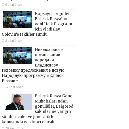
6 saat önce
Kapsayıcı örgütler,
Birleşik Rusya’nın
yeni Halk Programı
için Vladislav
Golovin’e teklifler sundu
8 saat önce
Инклюзивные
организации
передали
Владиславу
Головину предложения в новую
Народную программу «Единой
России»
14 saat önce
Birleşik Rusya Genç
Muhafızları’ndan
gönüllüler, Belgorod
sakinlerine yangın
söndürücüler ve jeneratörler
konusunda yardımcı olacak
20 saat önce