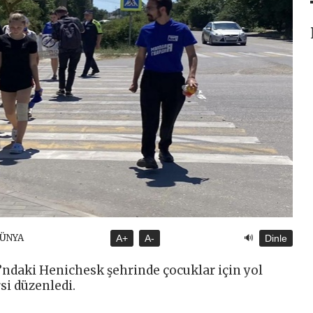
🔊
DÜNYA
A+
A-
Dinle
ı’ndaki Henichesk şehrinde çocuklar için yol
i düzenledi.