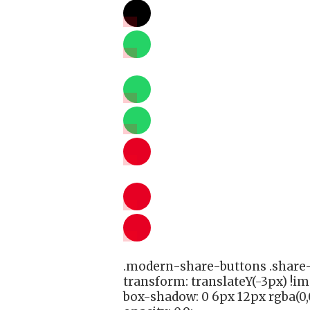
.modern-share-buttons .share-
transform: translateY(-3px) !i
box-shadow: 0 6px 12px rgba(0,0