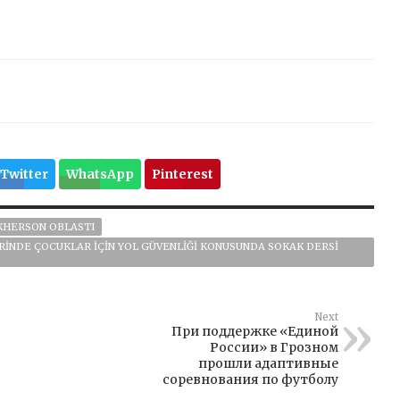
Twitter
WhatsApp
Pinterest
KHERSON OBLASTI
INDE ÇOCUKLAR IÇIN YOL GÜVENLIĞI KONUSUNDA SOKAK DERSI
Next
При поддержке «Единой
России» в Грозном
прошли адаптивные
соревнования по футболу