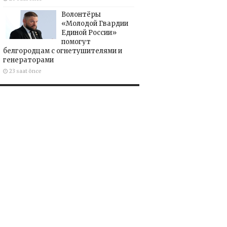
Волонтёры
«Молодой Гвардии
Единой России»
помогут
белгородцам с огнетушителями и
генераторами
23 saat önce