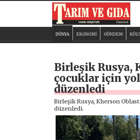
DÜNYA
EKONOMİ
GÜNDEM
KÜL
Birleşik Rusya,
çocuklar için yo
düzenledi
Birleşik Rusya, Kherson Oblas
düzenledi.