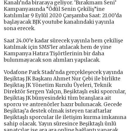
Kanalı’nda biraraya geliyor. ‘Bırakmam Seni’
Kampanyasında “Ödül Senin Çekiliş”ine
katılımlar 9 Eylül 2020 Çarşamba Saat: 21.00’da
başlayacak BJK youtube kanalındaki yayınla
sona erecek.
Saat 24.00’e kadar sürecek yayınla hem çekilişe
katılmak için SMS’ler atılacak hem de yine
Kampanya Hatıra Tişörtlerinin bir daha
bulunmayacak son alımları yapılacak.
Vodafone Park Stadı’nda gerçekleşecek yayında
Beşiktaş JK Başkanı Ahmet Nur Çebi ile birlikte
Beşiktaş JK Yönetim Kurulu Üyeleri, Teknik
Direktör Sergen Yalçın, Beşiktaşlı eski sporcular,
Beşiktaş JK bünyesindeki tüm branşlara ait
sporcu ve antrenörler hazır bulunacak. Gecede
Beşiktaş’a destek olmak isteyen taraftarlar
Beşiktaşlı sporcular ile iletişim kurma imkanına
sahip olacak. Yayın süresince Beşiktaşlı ünlü
sanatçılar ise ara ara online bağlantı yaparak