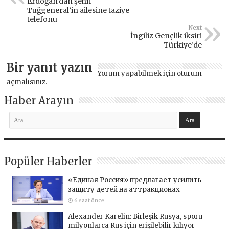
Erdoğan’dan şehit
Tuğgeneral’in ailesine taziye
telefonu
Next
İngiliz Gençlik iksiri
Türkiye’de
Bir yanıt yazın
Yorum yapabilmek için
oturum
açmalısınız
.
Haber Arayın
Popüler Haberler
«Единая Россия» предлагает усилить
защиту детей на аттракционах
6 saat önce
Alexander Karelin: Birleşik Rusya, sporu
milyonlarca Rus için erişilebilir kılıyor