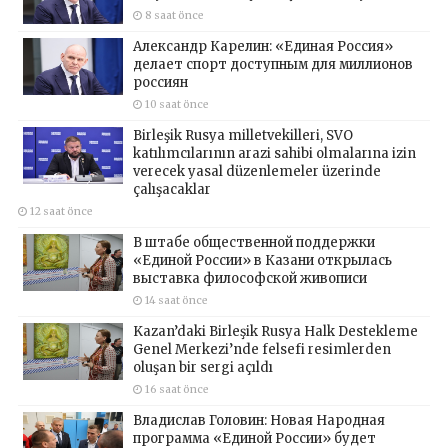
8 saat önce
Александр Карелин: «Единая Россия»
делает спорт доступным для миллионов
россиян
10 saat önce
Birleşik Rusya milletvekilleri, SVO
katılımcılarının arazi sahibi olmalarına izin
verecek yasal düzenlemeler üzerinde
çalışacaklar
12 saat önce
В штабе общественной поддержки
«Единой России» в Казани открылась
выставка философской живописи
14 saat önce
Kazan’daki Birleşik Rusya Halk Destekleme
Genel Merkezi’nde felsefi resimlerden
oluşan bir sergi açıldı
16 saat önce
Владислав Головин: Новая Народная
программа «Единой России» будет