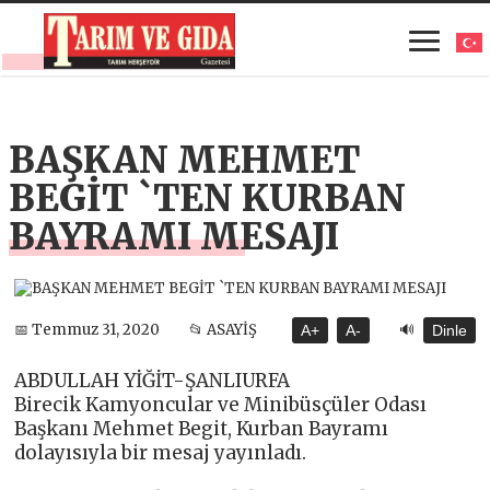
BAŞKAN MEHMET
BEGİT `TEN KURBAN
BAYRAMI MESAJI
🔊
📅 Temmuz 31, 2020
📂 ASAYİŞ
A+
A-
Dinle
ABDULLAH YİĞİT-ŞANLIURFA
Birecik Kamyoncular ve Minibüsçüler Odası
Başkanı Mehmet Begit, Kurban Bayramı
dolayısıyla bir mesaj yayınladı.