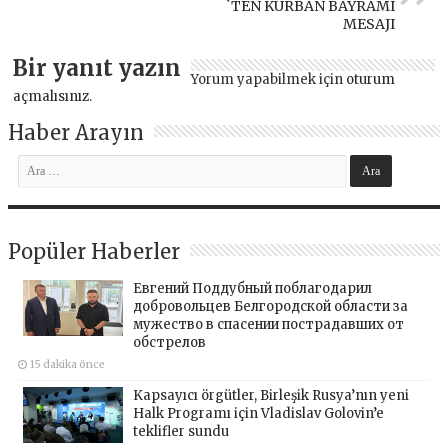
`TEN KURBAN BAYRAMI
MESAJI
Bir yanıt yazın
Yorum yapabilmek için
oturum
açmalısınız
.
Haber Arayın
Popüler Haberler
Евгений Поддубный поблагодарил
добровольцев Белгородской области за
мужество в спасении пострадавших от
обстрелов
15 dakika önce
Kapsayıcı örgütler, Birleşik Rusya’nın yeni
Halk Programı için Vladislav Golovin’e
teklifler sundu