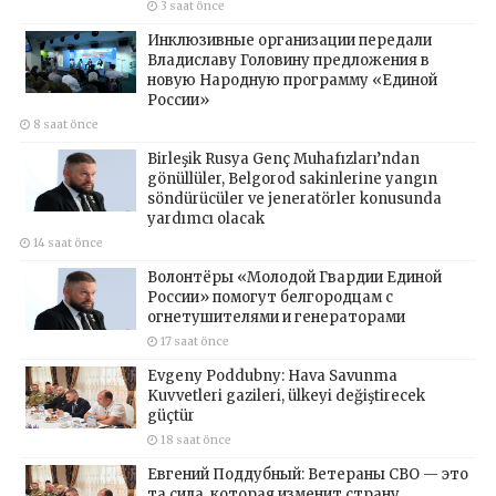
3 saat önce
Инклюзивные организации передали
Владиславу Головину предложения в
новую Народную программу «Единой
России»
8 saat önce
Birleşik Rusya Genç Muhafızları’ndan
gönüllüler, Belgorod sakinlerine yangın
söndürücüler ve jeneratörler konusunda
yardımcı olacak
14 saat önce
Волонтёры «Молодой Гвардии Единой
России» помогут белгородцам с
огнетушителями и генераторами
17 saat önce
Evgeny Poddubny: Hava Savunma
Kuvvetleri gazileri, ülkeyi değiştirecek
güçtür
18 saat önce
Евгений Поддубный: Ветераны СВО — это
та сила, которая изменит страну