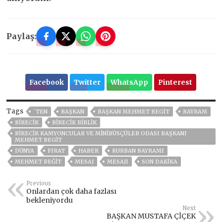
Paylaş:
Facebook
Twitter
WhatsApp
Pinterest
Tags
`TEN
BAŞKAN
BAŞKAN MEHMET BEGİT
BAYRAM
BİRECİK
BİRECİK BİRLİK
BIRECIK KAMYONCULAR VE MINIBÜSÇÜLER ODASI BAŞKANI
MEHMET BEGIT
DÜNYA
FIRAT
HABER
KURBAN BAYRAMI
MEHMET BEĞİT
MESAJ
MESAJI
SON DAKIKA
Previous
Onlardan çok daha fazlası
bekleniyordu
Next
BAŞKAN MUSTAFA ÇİÇEK