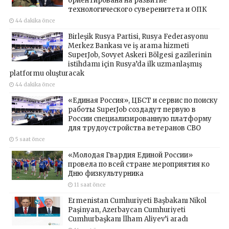
ориентирована на развитие
технологического суверенитета и ОПК
44 dakika önce
Birleşik Rusya Partisi, Rusya Federasyonu
Merkez Bankası ve iş arama hizmeti
SuperJob, Sovyet Askeri Bölgesi gazilerinin
istihdamı için Rusya’da ilk uzmanlaşmış
platformu oluşturacak
44 dakika önce
«Единая Россия», ЦБСТ и сервис по поиску
работы SuperJob создадут первую в
России специализированную платформу
для трудоустройства ветеранов СВО
5 saat önce
«Молодая Гвардия Единой России»
провела по всей стране мероприятия ко
Дню физкультурника
11 saat önce
Ermenistan Cumhuriyeti Başbakanı Nikol
Paşinyan, Azerbaycan Cumhuriyeti
Cumhurbaşkanı İlham Aliyev’i aradı