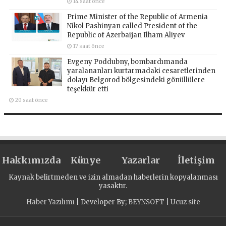
14 saat önce
Prime Minister of the Republic of Armenia
Nikol Pashinyan called President of the
Republic of Azerbaijan Ilham Aliyev
17 saat önce
Evgeny Poddubny, bombardımanda
yaralananları kurtarmadaki cesaretlerinden
dolayı Belgorod bölgesindeki gönüllülere
teşekkür etti
20 saat önce
Hakkımızda
Künye
Yazarlar
İletişim
Kaynak belirtmeden ve izin almadan haberlerin kopyalanması
yasaktır.
Haber Yazılımı
| Developer By;
BEYNSOFT
|
Ucuz site