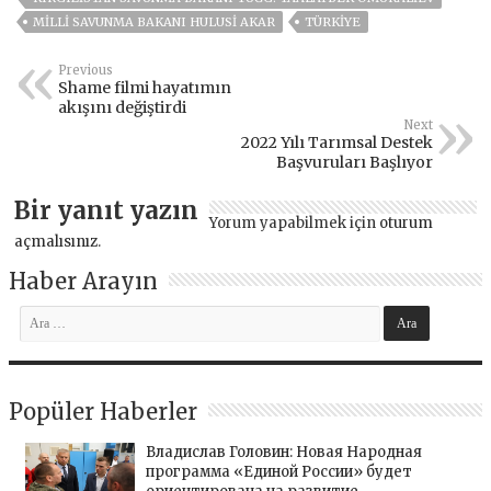
MILLI SAVUNMA BAKANI HULUSI AKAR
TÜRKİYE
Previous
Shame filmi hayatımın
akışını değiştirdi
Next
2022 Yılı Tarımsal Destek
Başvuruları Başlıyor
Bir yanıt yazın
Yorum yapabilmek için
oturum
açmalısınız
.
Haber Arayın
Popüler Haberler
Владислав Головин: Новая Народная
программа «Единой России» будет