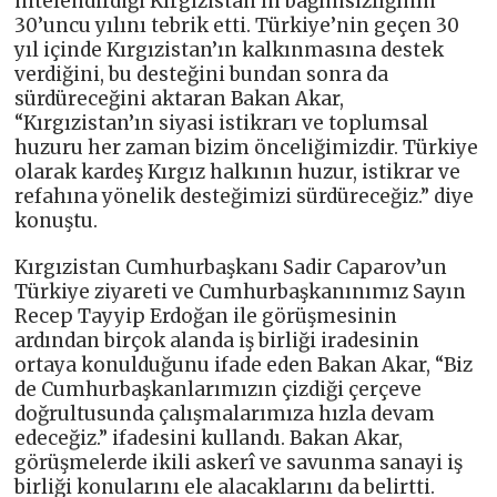
nitelendirdiği Kırgızistan’ın bağımsızlığının
30’uncu yılını tebrik etti. Türkiye’nin geçen 30
yıl içinde Kırgızistan’ın kalkınmasına destek
verdiğini, bu desteğini bundan sonra da
sürdüreceğini aktaran Bakan Akar,
“Kırgızistan’ın siyasi istikrarı ve toplumsal
huzuru her zaman bizim önceliğimizdir. Türkiye
olarak kardeş Kırgız halkının huzur, istikrar ve
refahına yönelik desteğimizi sürdüreceğiz.” diye
konuştu.
Kırgızistan Cumhurbaşkanı Sadir Caparov’un
Türkiye ziyareti ve Cumhurbaşkanınımız Sayın
Recep Tayyip Erdoğan ile görüşmesinin
ardından birçok alanda iş birliği iradesinin
ortaya konulduğunu ifade eden Bakan Akar, “Biz
de Cumhurbaşkanlarımızın çizdiği çerçeve
doğrultusunda çalışmalarımıza hızla devam
edeceğiz.” ifadesini kullandı. Bakan Akar,
görüşmelerde ikili askerî ve savunma sanayi iş
birliği konularını ele alacaklarını da belirtti.