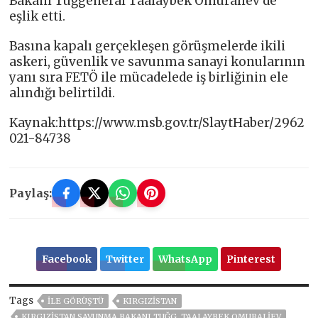
Bakanı Tuğgeneral Taalaybek Omuraliev de
eşlik etti.
Basına kapalı gerçekleşen görüşmelerde ikili
askeri, güvenlik ve savunma sanayi konularının
yanı sıra FETÖ ile mücadelede iş birliğinin ele
alındığı belirtildi.
Kaynak:https://www.msb.gov.tr/SlaytHaber/2962
021-84738
Paylaş:
Facebook
Twitter
WhatsApp
Pinterest
Tags
ILE GÖRÜŞTÜ
KIRGIZİSTAN
KIRGIZISTAN SAVUNMA BAKANI TUĞG. TAALAYBEK OMURALIEV