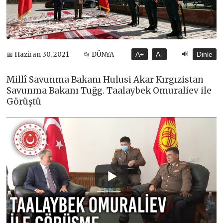
🔊
📅 Haziran 30, 2021
📂 DÜNYA
A+
A-
Dinle
Millî Savunma Bakanı Hulusi Akar Kırgızistan
Savunma Bakanı Tuğg. Taalaybek Omuraliev ile
Görüştü