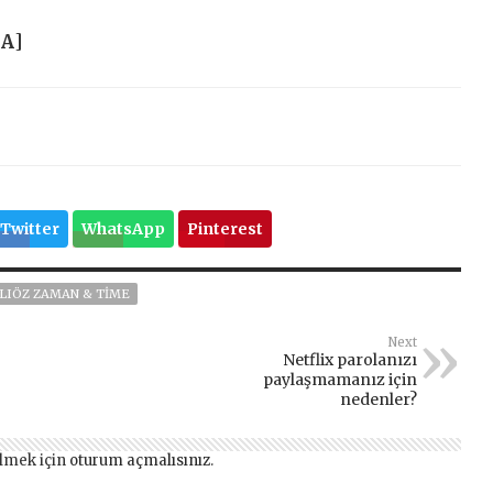
HA
]
Twitter
WhatsApp
Pinterest
LIÖZ ZAMAN & TIME
Next
Netflix parolanızı
paylaşmamanız için
nedenler?
lmek için
oturum açmalısınız
.