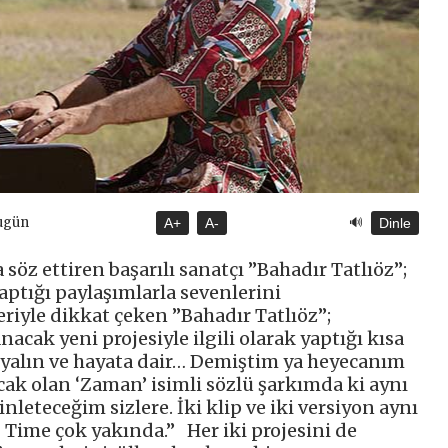
🔊
ugün
A+
A-
Dinle
 söz ettiren başarılı sanatçı ”Bahadır Tatlıöz”;
ptığı paylaşımlarla sevenlerini
riyle dikkat çeken ”Bahadır Tatlıöz”;
ak yeni projesiyle ilgili olarak yaptığı kısa
yalın ve hayata dair… Demiştim ya heyecanım
cak olan ‘Zaman’ isimli sözlü şarkımda ki aynı
nleteceğim sizlere. İki klip ve iki versiyon aynı
Time çok yakında.” Her iki projesini de