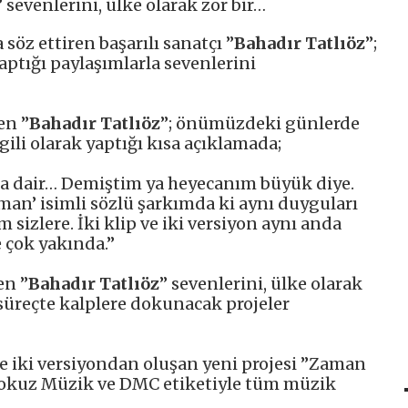
 sevenlerini, ülke olarak zor bir…
 söz ettiren başarılı sanatçı ”
Bahadır Tatlıöz
”;
ptığı paylaşımlarla sevenlerini
en ”
Bahadır Tatlıöz
”; önümüzdeki günlerde
gili olarak yaptığı kısa açıklamada;
ta dair… Demiştim ya heyecanım büyük diye.
man’ isimli sözlü şarkımda ki aynı duyguları
 sizlere. İki klip ve iki versiyon aynı anda
 çok yakında.”
en ”
Bahadır Tatlıöz
” sevenlerini, ülke olarak
süreçte kalplere dokunacak projeler
ve iki versiyondan oluşan yeni projesi ”Zaman
okuz Müzik ve DMC etiketiyle tüm müzik