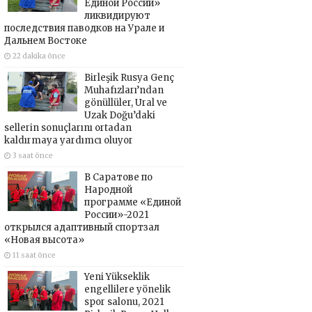
Единой России»
ликвидируют
последствия паводков на Урале и
Дальнем Востоке
22 dakika önce
Birleşik Rusya Genç
Muhafızları’ndan
gönüllüler, Ural ve
Uzak Doğu’daki
sellerin sonuçlarını ortadan
kaldırmaya yardımcı oluyor
3 saat önce
В Саратове по
Народной
программе «Единой
России»-2021
открылся адаптивный спортзал
«Новая высота»
11 saat önce
Yeni Yükseklik
engellilere yönelik
spor salonu, 2021