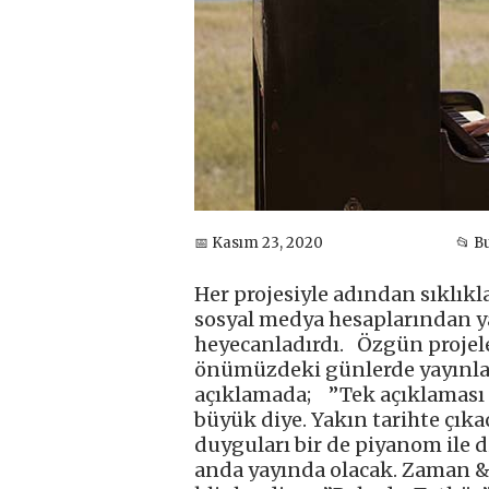
📅 Kasım 23, 2020
📂 B
Her projesiyle adından sıklıkla
sosyal medya hesaplarından ya
heyecanladırdı. Özgün projele
önümüzdeki günlerde yayınlanac
açıklamada; ”Tek açıklaması 
büyük diye. Yakın tarihte çıka
duyguları bir de piyanom ile di
anda yayında olacak. Zaman & 