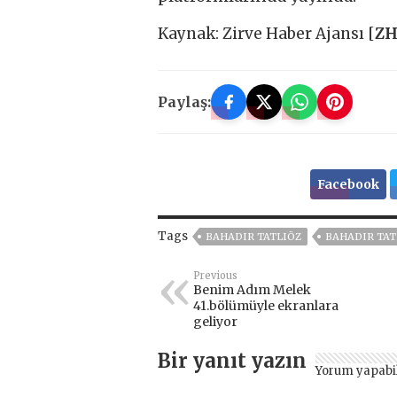
Kaynak: Zirve Haber Ajansı [
Z
Paylaş:
Facebook
Tags
BAHADIR TATLIÖZ
BAHADIR TAT
Previous
Benim Adım Melek
41.bölümüyle ekranlara
geliyor
Bir yanıt yazın
Yorum yapabi