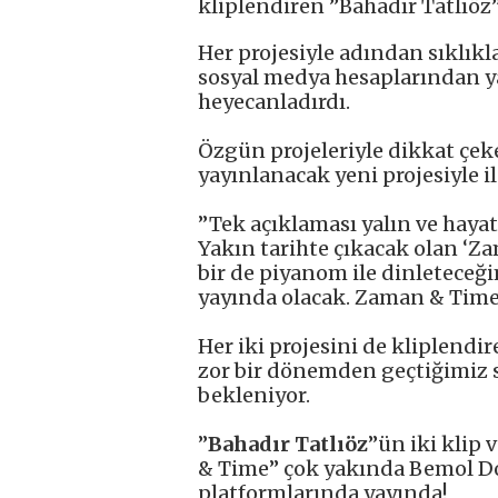
kliplendiren ”Bahadır Tatlıöz”
Her projesiyle adından sıklıkla
sosyal medya hesaplarından ya
heyecanladırdı.
Özgün projeleriyle dikkat çek
yayınlanacak yeni projesiyle il
”Tek açıklaması yalın ve haya
Yakın tarihte çıkacak olan ‘Za
bir de piyanom ile dinleteceğim
yayında olacak. Zaman & Time
Her iki projesini de kliplendir
zor bir dönemden geçtiğimiz 
bekleniyor.
”
Bahadır Tatlıöz
”ün iki klip 
& Time” çok yakında Bemol D
platformlarında yayında!