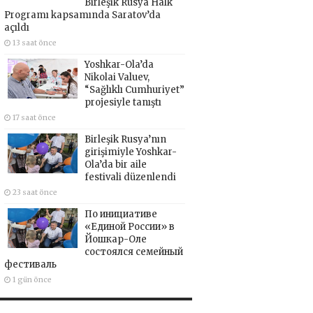
Birleşik Rusya Halk
Programı kapsamında Saratov’da
açıldı
13 saat önce
Yoshkar-Ola’da
Nikolai Valuev,
“Sağlıklı Cumhuriyet”
projesiyle tanıştı
17 saat önce
Birleşik Rusya’nın
girişimiyle Yoshkar-
Ola’da bir aile
festivali düzenlendi
23 saat önce
По инициативе
«Единой России» в
Йошкар-Оле
состоялся семейный
фестиваль
1 gün önce