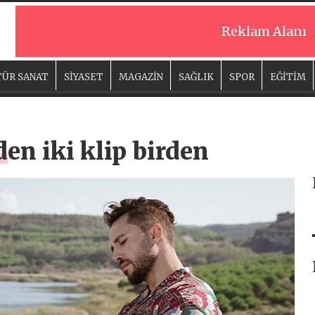
Reklam Alanı
ÜR SANAT
SİYASET
MAGAZİN
SAĞLIK
SPOR
EĞİTİM
den iki klip birden