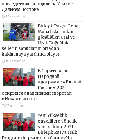
последствия паводков на Урале и
Дальнем Востоке
12 saat önce
Birleşik Rusya Genç
Muhafızları’ndan
gönüllüler, Ural ve
Uzak Doğu’daki
sellerin sonuçlarını ortadan
kaldırmaya yardımcı oluyor
14 saat önce
В Саратове по
Народной
программе «Единой
России»-2021
открылся адаптивный спортзал
«Новая высота»
22 saat önce
Yeni Yükseklik
engellilere yönelik
spor salonu, 2021
Birleşik Rusya Halk
Programı kapsamında Saratov’da