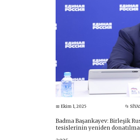
📅 Ekim 1, 2025
📂 SİY
Badma Başankayev: Birleşik Rus
tesislerinin yeniden donatılmas