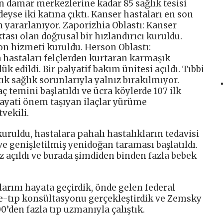
 damar merkezlerine kadar 85 sağlık tesisi
eyse iki katına çıktı. Kanser hastaları en son
 yararlanıyor. Zaporizhia Oblastı: Kanser
ası olan doğrusal bir hızlandırıcı kuruldu.
yon hizmeti kuruldu. Herson Oblastı:
astaları felçlerden kurtaran karmaşık
 edildi. Bir palyatif bakım ünitesi açıldı. Tıbbi
ık sağlık sorunlarıyla yalnız bırakılmıyor.
ç temini başlatıldı ve ücra köylerde 107 ilk
hayati önem taşıyan ilaçlar yürüme
vekili.
ruldu, hastalara pahalı hastalıkların tedavisi
 ve genişletilmiş yenidoğan taraması başlatıldı.
z açıldı ve burada şimdiden binden fazla bebek
larını hayata geçirdik, önde gelen federal
le-tıp konsültasyonu gerçekleştirdik ve Zemsky
0’den fazla tıp uzmanıyla çalıştık.