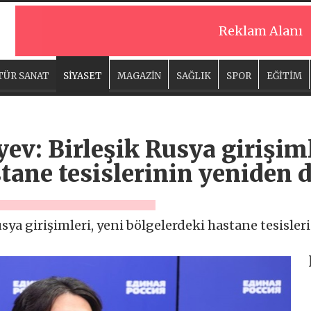
Reklam Alanı
TÜR SANAT
SİYASET
MAGAZİN
SAĞLIK
SPOR
EĞİTİM
v: Birleşik Rusya girişiml
tane tesislerinin yeniden 
ya girişimleri, yeni bölgelerdeki hastane tesisle