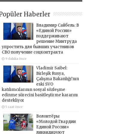
Popüler Haberler
Владимир Сайбель: В
«Единой России»
поддерживают
решение Минтруда
упростить для бывших участников
СВО получение соцконтракта
9 dakika önce
Vladimir Saibel:
Birleşik Rusya,
Çalışma Bakanlığı’nın
eski SVO
katılımcılarının sosyal sözleşme
edinme sürecini basitleştirme kararını
destekliyor
5 saat önce
Волонтёры
«Молодой Гвардии
Единой России»
ликвидируют