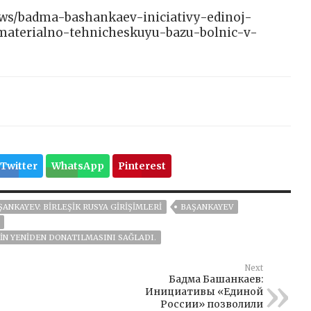
/news/badma-bashankaev-iniciativy-edinoj-
-materialno-tehnicheskuyu-bazu-bolnic-v-
Twitter
WhatsApp
Pinterest
ANKAYEV: BIRLEŞIK RUSYA GIRIŞIMLERI
BAŞANKAYEV
IN YENIDEN DONATILMASINI SAĞLADI.
Next
Бадма Башанкаев:
Инициативы «Единой
России» позволили