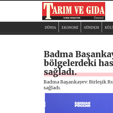
DÜNYA
EKONOMİ
GÜNDEM
KÜL
Badma Başankaye
bölgelerdeki has
sağladı.
Badma Başankayev: Birleşik Rus
sağladı.