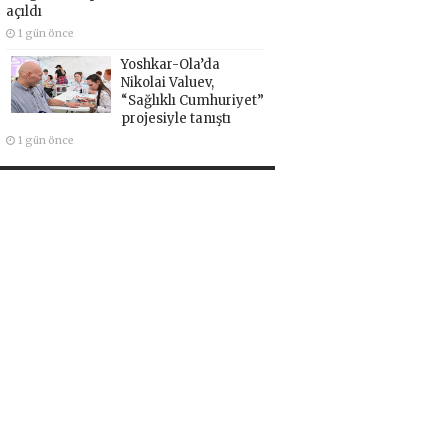
açıldı
1 gün önce
Yoshkar-Ola’da
Nikolai Valuev,
“Sağlıklı Cumhuriyet”
projesiyle tanıştı
1 gün önce