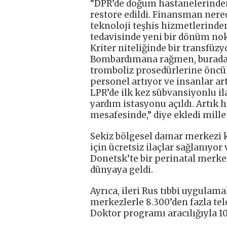
“DPR’de doğum hastanelerinden
restore edildi. Finansman nered
teknoloji teşhis hizmetlerinden
tedavisinde yeni bir dönüm nokt
Kriter niteliğinde bir transfüz
Bombardımana rağmen, burada h
tromboliz prosedürlerine öncülük
personel artıyor ve insanlar art
LPR’de ilk kez sübvansiyonlu ila
yardım istasyonu açıldı. Artık 
mesafesinde,” diye ekledi millet
Sekiz bölgesel damar merkezi ku
için ücretsiz ilaçlar sağlanıyor
Donetsk’te bir perinatal merke
dünyaya geldi.
Ayrıca, ileri Rus tıbbi uygulama
merkezlerle 8.300’den fazla te
Doktor programı aracılığıyla 10