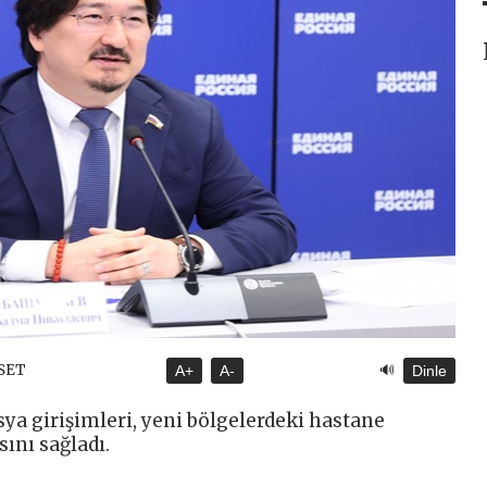
🔊
ASET
A+
A-
Dinle
ya girişimleri, yeni bölgelerdeki hastane
ını sağladı.