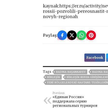
kaynak:https://er.ru/activity
rossii-pozvolili-pereosnastit
novyh-regionah
Paylaş:
Facebook
Tags
BADMA BAŞANKAYEV
BADMA BAŞ
BIRLEŞIK
BIRLEŞIK RUSYA GIRIŞIMLERI
YENI BÖLGELERDEKI HASTANE TESISLERIN
Previous
«Единая Россия»
поддержала серию
региональных турниров