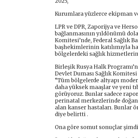
2025,
Kurumlara yüzlerce ekipman ve 
LPR ve DPR, Zaporijya ve Hers
bağlanmasının yıldönümü dolay
Komitesi’nde, Federal Sağlık Ba
başhekimlerinin katılımıyla ha
bölgelerdeki sağlık hizmetleri
Birleşik Rusya Halk Programı’
Devlet Duması Sağlık Komitesi
“Tüm bölgelerde altyapı moderni
daha yüksek maaşlar ve yeni t
görüyoruz. Bunlar sadece raporl
perinatal merkezlerinde doğan 
alan kanser hastaları. Bunlar ö
diye belirtti .
Ona göre somut sonuçlar şimdi