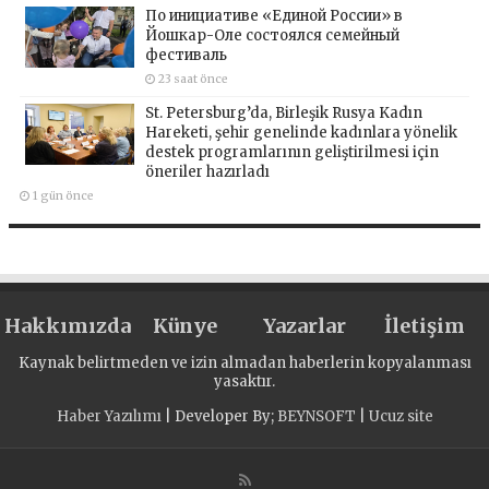
По инициативе «Единой России» в
Йошкар-Оле состоялся семейный
фестиваль
23 saat önce
St. Petersburg’da, Birleşik Rusya Kadın
Hareketi, şehir genelinde kadınlara yönelik
destek programlarının geliştirilmesi için
öneriler hazırladı
1 gün önce
Hakkımızda
Künye
Yazarlar
İletişim
Kaynak belirtmeden ve izin almadan haberlerin kopyalanması
yasaktır.
Haber Yazılımı
| Developer By;
BEYNSOFT
|
Ucuz site