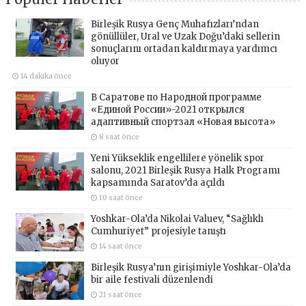
Birleşik Rusya Genç Muhafızları’ndan
gönüllüler, Ural ve Uzak Doğu’daki sellerin
sonuçlarını ortadan kaldırmaya yardımcı
oluyor
14 dakika önce
В Саратове по Народной программе
«Единой России»-2021 открылся
адаптивный спортзал «Новая высота»
8 saat önce
Yeni Yükseklik engellilere yönelik spor
salonu, 2021 Birleşik Rusya Halk Programı
kapsamında Saratov’da açıldı
10 saat önce
Yoshkar-Ola’da Nikolai Valuev, “Sağlıklı
Cumhuriyet” projesiyle tanıştı
14 saat önce
Birleşik Rusya’nın girişimiyle Yoshkar-Ola’da
bir aile festivali düzenlendi
21 saat önce