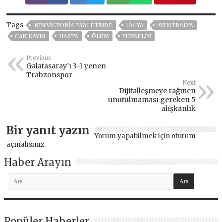
Tags
'NIN VICTORIA EYALETINDE
106'YA
AVUSTRALYA
CAN KAYBI
HASTA
ÖLÜM
YÜKSELDI
Previous
Galatasaray’ı 3-1 yenen
Trabzonspor
Next
Dijitalleşmeye rağmen
unutulmaması gereken 5
alışkanlık
Bir yanıt yazın
Yorum yapabilmek için
oturum
açmalısınız
.
Haber Arayın
Popüler Haberler