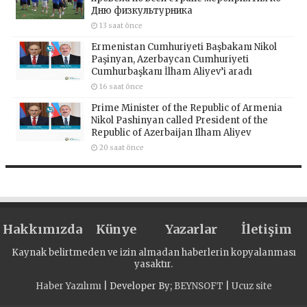
Дню физкультурника
13 saat önce
Ermenistan Cumhuriyeti Başbakanı Nikol
Paşinyan, Azerbaycan Cumhuriyeti
Cumhurbaşkanı İlham Aliyev’i aradı
16 saat önce
Prime Minister of the Republic of Armenia
Nikol Pashinyan called President of the
Republic of Azerbaijan Ilham Aliyev
20 saat önce
Hakkımızda
Künye
Yazarlar
İletişim
Kaynak belirtmeden ve izin almadan haberlerin kopyalanması
yasaktır.
Haber Yazılımı
| Developer By;
BEYNSOFT
|
Ucuz site