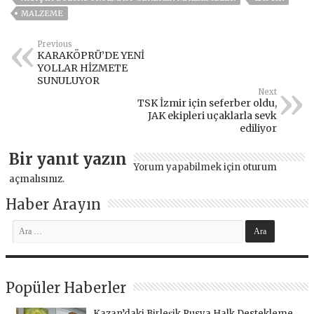
MALZEME
Previous
KARAKÖPRÜ’DE YENİ
YOLLAR HİZMETE
SUNULUYOR
Next
TSK İzmir için seferber oldu,
JAK ekipleri uçaklarla sevk
ediliyor
Bir yanıt yazın
Yorum yapabilmek için
oturum
açmalısınız
.
Haber Arayın
Popüler Haberler
Kazan’daki Birleşik Rusya Halk Destekleme