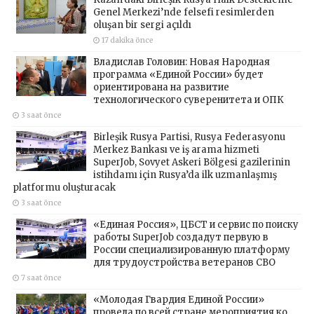
Genel Merkezi’nde felsefi resimlerden
oluşan bir sergi açıldı
17 dakika önce
Владислав Головин: Новая Народная
программа «Единой России» будет
ориентирована на развитие
технологического суверенитета и ОПК
3 saat önce
Birleşik Rusya Partisi, Rusya Federasyonu
Merkez Bankası ve iş arama hizmeti
SuperJob, Sovyet Askeri Bölgesi gazilerinin
istihdamı için Rusya’da ilk uzmanlaşmış
platformu oluşturacak
3 saat önce
«Единая Россия», ЦБСТ и сервис по поиску
работы SuperJob создадут первую в
России специализированную платформу
для трудоустройства ветеранов СВО
7 saat önce
«Молодая Гвардия Единой России»
провела по всей стране мероприятия ко