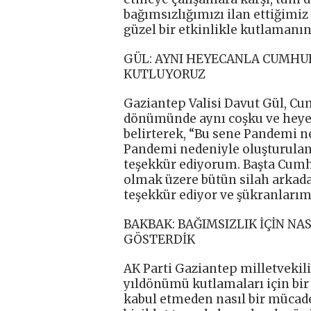
bağımsızlığımızı ilan ettiğimiz
güzel bir etkinlikle kutlamanı
GÜL: AYNI HEYECANLA CUMHU
KUTLUYORUZ
Gaziantep Valisi Davut Gül, Cu
dönümünde aynı coşku ve heyeca
belirterek, “Bu sene Pandemi ne
Pandemi nedeniyle oluşturulan 
teşekkür ediyorum. Başta Cumh
olmak üzere bütün silah arkad
teşekkür ediyor ve şükranları
BAKBAK: BAĞIMSIZLIK İÇİN NA
GÖSTERDİK
AK Parti Gaziantep milletvekil
yıldönümü kutlamaları için bir 
kabul etmeden nasıl bir mücade