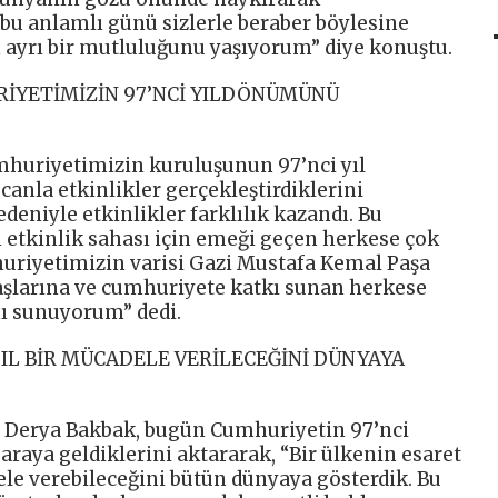
 bu anlamlı günü sizlerle beraber böylesine
n ayrı bir mutluluğunu yaşıyorum” diye konuştu.
RİYETİMİZİN 97’NCİ YILDÖNÜMÜNÜ
mhuriyetimizin kuruluşunun 97’nci yıl
nla etkinlikler gerçekleştirdiklerini
deniyle etkinlikler farklılık kazandı. Bu
etkinlik sahası için emeği geçen herkese çok
uriyetimizin varisi Gazi Mustafa Kemal Paşa
aşlarına ve cumhuriyete katkı sunan herkese
mı sunuyorum” dedi.
SIL BİR MÜCADELE VERİLECEĞİNİ DÜNYAYA
i Derya Bakbak, bugün Cumhuriyetin 97’nci
araya geldiklerini aktararak, “Bir ülkenin esaret
le verebileceğini bütün dünyaya gösterdik. Bu