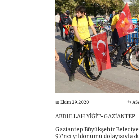
📅 Ekim 29, 2020
📂 AS
ABDULLAH YİĞİT-GAZİANTEP
Gaziantep Büyükşehir Belediye
97’nci yıldönümü dolayısıyla d