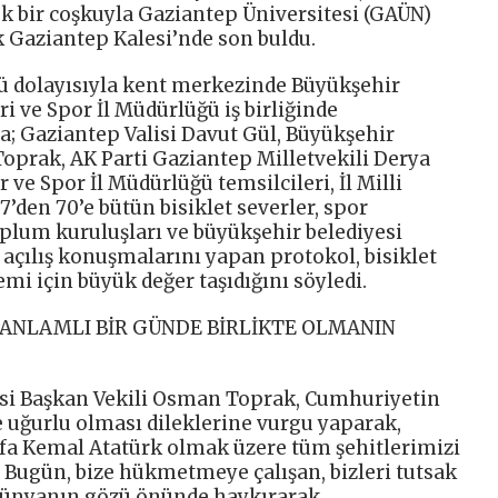
ük bir coşkuyla Gaziantep Üniversitesi (GAÜN)
k Gaziantep Kalesi’nde son buldu.
 dolayısıyla kent merkezinde Büyükşehir
ri ve Spor İl Müdürlüğü iş birliğinde
da; Gaziantep Valisi Davut Gül, Büyükşehir
oprak, AK Parti Gaziantep Milletvekili Derya
ve Spor İl Müdürlüğü temsilcileri, İl Milli
7’den 70’e bütün bisiklet severler, spor
toplum kuruluşları ve büyükşehir belediyesi
, açılış konuşmalarını yapan protokol, bisiklet
 için büyük değer taşıdığını söyledi.
 ANLAMLI BİR GÜNDE BİRLİKTE OLMANIN
si Başkan Vekili Osman Toprak, Cumhuriyetin
 uğurlu olması dileklerine vurgu yaparak,
fa Kemal Atatürk olmak üzere tüm şehitlerimizi
 Bugün, bize hükmetmeye çalışan, bizleri tutsak
 dünyanın gözü önünde haykırarak