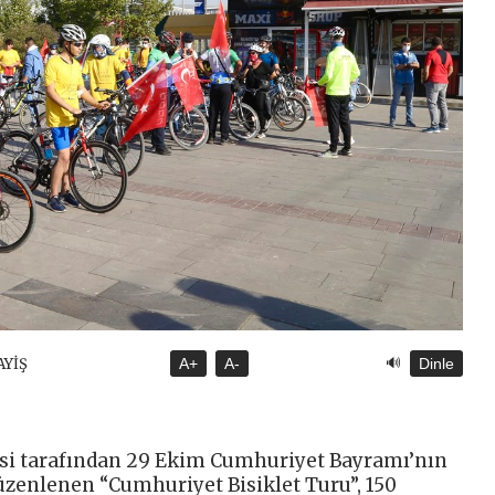
🔊
AYİŞ
A+
A-
Dinle
si tarafından 29 Ekim Cumhuriyet Bayramı’nın
üzenlenen “Cumhuriyet Bisiklet Turu”, 150