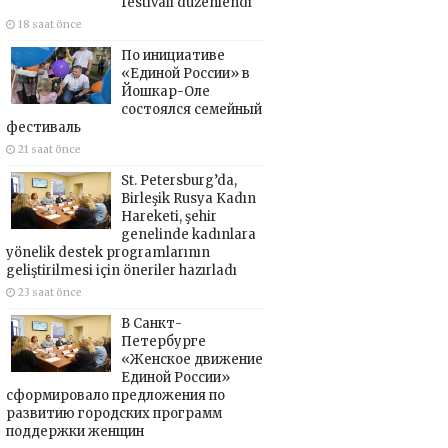
festivali düzenlendi
18 saat önce
По инициативе
«Единой России» в
Йошкар-Оле
состоялся семейный
фестиваль
21 saat önce
St. Petersburg’da,
Birleşik Rusya Kadın
Hareketi, şehir
genelinde kadınlara
yönelik destek programlarının
geliştirilmesi için öneriler hazırladı
23 saat önce
В Санкт-
Петербурге
«Женское движение
Единой России»
сформировало предложения по
развитию городских программ
поддержки женщин