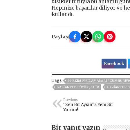
bisiklet turuyla bu anlamlı gü
Hepinize başarılar diliyor ve h
kullandı.
Paylaş:
Facebook
Tags
29 EKİM KUTLAMALARI “CUMHURİYET
GAZİANTEP BÜYÜKŞEHİR
GAZIANTEP B
Previous
‘’Sen Bir Aysın’’a Yeni Bir
Yorum!
Bir yanıt yazın