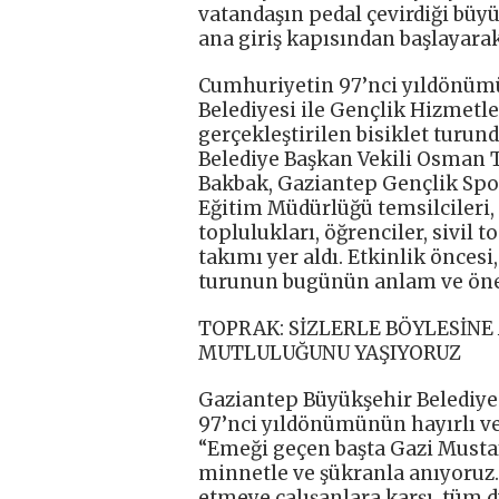
vatandaşın pedal çevirdiği büy
ana giriş kapısından başlayara
Cumhuriyetin 97’nci yıldönümü
Belediyesi ile Gençlik Hizmetle
gerçekleştirilen bisiklet turun
Belediye Başkan Vekili Osman T
Bakbak, Gaziantep Gençlik Spor 
Eğitim Müdürlüğü temsilcileri, 
toplulukları, öğrenciler, sivil 
takımı yer aldı. Etkinlik öncesi
turunun bugünün anlam ve önemi
TOPRAK: SİZLERLE BÖYLESİNE
MUTLULUĞUNU YAŞIYORUZ
Gaziantep Büyükşehir Belediye
97’nci yıldönümünün hayırlı ve
“Emeği geçen başta Gazi Musta
minnetle ve şükranla anıyoruz.
etmeye çalışanlara karşı, tüm