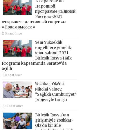
В Саратове по
Народной
программе «Единой
России»-2021
открылся адаптивный спортзал
«Новая высота»
5 saat önce
Yeni Yükseklik
engellilere yönelik
spor salonu, 2021
Birleşik Rusya Halk
Programı kapsamında Saratov’da
açıldı
8 saat önce
Yoshkar-Ola’da
Nikolai Valuev,
“Sağlıklı Cumhuriyet”
projesiyle tanıştı
12 saat önce
Birleşik Rusya’nın
girişimiyle Yoshkar-
Ola’da bir aile