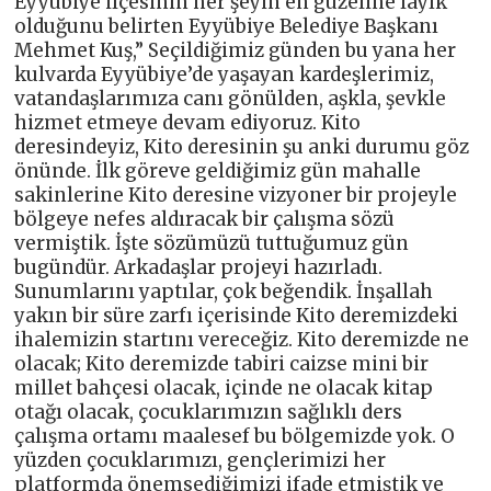
Eyyübiye ilçesinin her şeyin en güzeline layık
olduğunu belirten Eyyübiye Belediye Başkanı
Mehmet Kuş,” Seçildiğimiz günden bu yana her
kulvarda Eyyübiye’de yaşayan kardeşlerimiz,
vatandaşlarımıza canı gönülden, aşkla, şevkle
hizmet etmeye devam ediyoruz. Kito
deresindeyiz, Kito deresinin şu anki durumu göz
önünde. İlk göreve geldiğimiz gün mahalle
sakinlerine Kito deresine vizyoner bir projeyle
bölgeye nefes aldıracak bir çalışma sözü
vermiştik. İşte sözümüzü tuttuğumuz gün
bugündür. Arkadaşlar projeyi hazırladı.
Sunumlarını yaptılar, çok beğendik. İnşallah
yakın bir süre zarfı içerisinde Kito deremizdeki
ihalemizin startını vereceğiz. Kito deremizde ne
olacak; Kito deremizde tabiri caizse mini bir
millet bahçesi olacak, içinde ne olacak kitap
otağı olacak, çocuklarımızın sağlıklı ders
çalışma ortamı maalesef bu bölgemizde yok. O
yüzden çocuklarımızı, gençlerimizi her
platformda önemsediğimizi ifade etmiştik ve