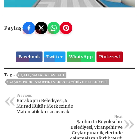
Paylaş:
Facebook
Twitter
WhatsApp
Pinterest
Tags
ÇALIŞMALARA BAŞLADI
YAŞAM PARKI STARTINI VEREN EYYÜBIYE BELEDIYESI
Previous
Karaköprü Belediyesi, 4.
Murad Kültür Merkezinde
Matematik kursu açacak
Next
Şanlıurfa Büyükşehir
Belediyesi, Viranşehir ve
Ceylanpınar ilçelerinde
çalışmalara ağırlık verdi