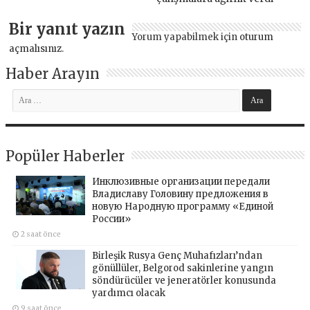
Bir yanıt yazın
Yorum yapabilmek için
oturum
açmalısınız
.
Haber Arayın
Popüler Haberler
Инклюзивные организации передали
Владиславу Головину предложения в
новую Народную программу «Единой
России»
2 saat önce
Birleşik Rusya Genç Muhafızları’ndan
gönüllüler, Belgorod sakinlerine yangın
söndürücüler ve jeneratörler konusunda
yardımcı olacak
9 saat önce