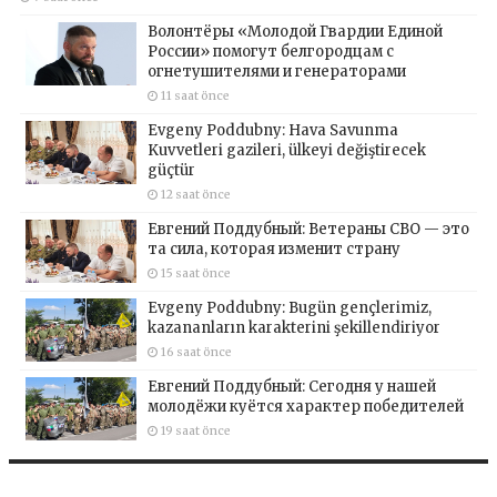
Волонтёры «Молодой Гвардии Единой
России» помогут белгородцам с
огнетушителями и генераторами
11 saat önce
Evgeny Poddubny: Hava Savunma
Kuvvetleri gazileri, ülkeyi değiştirecek
güçtür
12 saat önce
Евгений Поддубный: Ветераны СВО — это
та сила, которая изменит страну
15 saat önce
Evgeny Poddubny: Bugün gençlerimiz,
kazananların karakterini şekillendiriyor
16 saat önce
Евгений Поддубный: Сегодня у нашей
молодёжи куётся характер победителей
19 saat önce