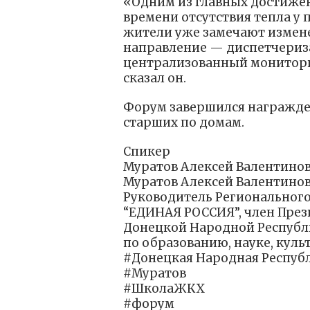
«Одним из главных достиже
времени отсутствия тепла у 
жители уже замечают измене
направление — диспетчериз
централизованный мониторин
сказал он.
Форум завершился награжде
старших по домам.
Спикер
Муратов Алексей Валентино
Муратов Алексей Валентино
Руководитель Региональног
“ЕДИНАЯ РОССИЯ”, член През
Донецкой Народной Республи
по образованию, науке, кул
#Донецкая Народная Респуб
#Муратов
#ШколаЖКХ
#форум