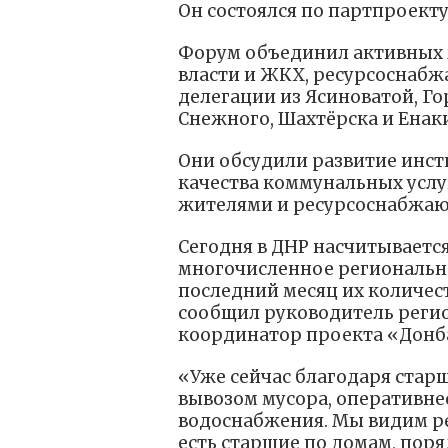
Он состоялся по партпроек
Форум объединил активных 
власти и ЖКХ, ресурсоснабж
делегации из Ясиноватой, Го
Снежного, Шахтёрска и Енак
Они обсудили развитие инст
качества коммунальных услу
жителями и ресурсоснабжа
Сегодня в ДНР насчитывается
многочисленное регионально
последний месяц их количест
сообщил руководитель реги
координатор проекта «Донб
«Уже сейчас благодаря стар
вывозом мусора, оперативне
водоснабжения. Мы видим ре
есть старшие по домам, поря