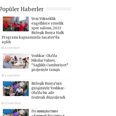
Popüler Haberler
Yeni Yükseklik
engellilere yönelik
spor salonu, 2021
Birleşik Rusya Halk
Programı kapsamında Saratov’da
açıldı
2 saat önce
Yoshkar-Ola’da
Nikolai Valuev,
“Sağlıklı Cumhuriyet”
projesiyle tanıştı
6 saat önce
Birleşik Rusya’nın
girişimiyle Yoshkar-
Ola’da bir aile
festivali düzenlendi
12 saat önce
По инициативе
«Единой России» в