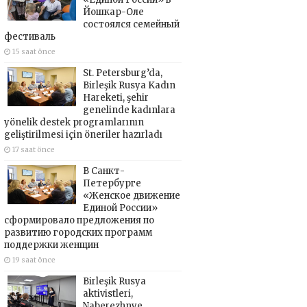
Йошкар-Оле
состоялся семейный
фестиваль
15 saat önce
St. Petersburg’da,
Birleşik Rusya Kadın
Hareketi, şehir
genelinde kadınlara
yönelik destek programlarının
geliştirilmesi için öneriler hazırladı
17 saat önce
В Санкт-
Петербурге
«Женское движение
Единой России»
сформировало предложения по
развитию городских программ
поддержки женщин
19 saat önce
Birleşik Rusya
aktivistleri,
Naberezhnye