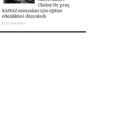
Chelny’de genç
KAMAZ uzmanları için eğitim
etkinlikleri düzenledi
21 saat önce