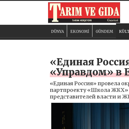
DÜNYA
EKONOMİ
GÜNDEM
KÜLT
«Единая Росси
«Управдом» в 
«Единая Россия» провела ок
партпроекту «Школа ЖКХ» 
представителей власти и Ж