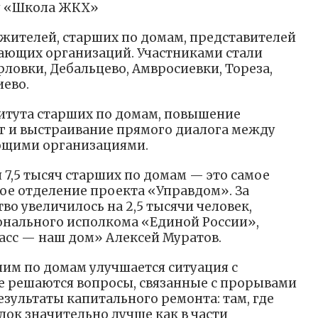
ту «Школа ЖКХ»
жителей, старших по домам, представителей
ающих организаций. Участниками стали
рловки, Дебальцево, Амвросиевки, Тореза,
иево.
итута старших по домам, повышение
г и выстраивание прямого диалога между
ющими организациями.
 7,5 тысяч старших по домам — это самое
е отделение проекта «Управдом». За
во увеличилось на 2,5 тысячи человек,
онального исполкома «Единой России»,
асс — наш дом» Алексей Муратов.
шим по домам улучшается ситуация с
е решаются вопросы, связанные с прорывами
зультаты капитального ремонта: там, где
док значительно лучше как в части