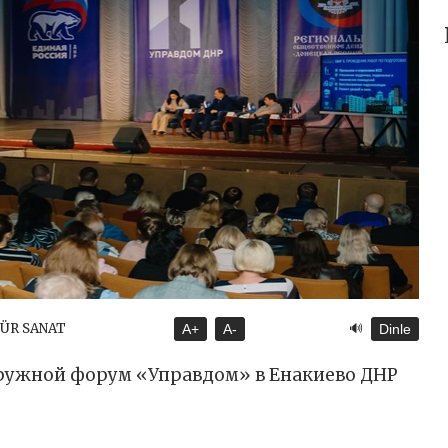
🔊
TÜR SANAT
A+
A-
Dinle
кружной форум «Управдом» в Енакиево ДНР