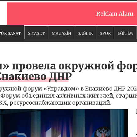
Reklam Alanı
ÜR SANAT
SİYASET
MAGAZİN
SAĞLIK
SPOR
EĞİTİM
я» провела окружной фо
Енакиево ДНР
ружной форум «Управдом» в Енакиево ДНР 2026
Форум объединил активных жителей, старши
КХ, ресурсоснабжающих организаций.