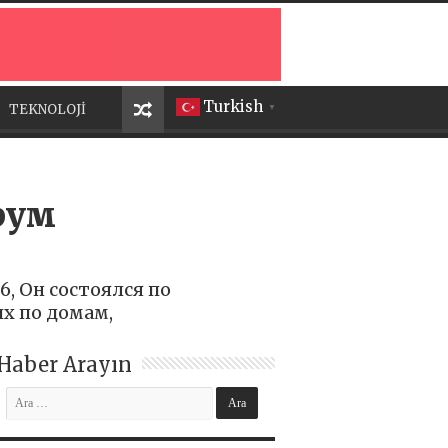
Turkish
TEKNOLOJİ
▼
рум
, Он состоялся по
х по домам,
Haber Arayın