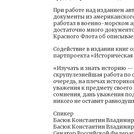
При работе над изданием ав
документы из американского
работал в военно-морском ар
достаточно много документо
Красного Флота об описывае
Содействие в издании книг 
партпроекта «Историческая 
«Изучать и знать историю — 
скрупулезнейшая работа по 
очередь, на плечах историко
уважения к предмету своего 
сомнения, дань уважения под
никого не оставит равнодуш
Спикер
Басюк Константин Владими
Басюк Константин Владими
Сенатор Российской Федера