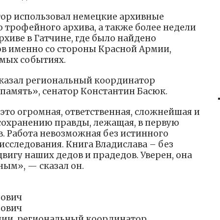
тор использовал немецкие архивные
 трофейного архива, а также более недели
хиве в Гатчине, где было найдено
в именно со стороны Красной Армии,
мых событиях.
оказал региональный координатор
память», сенатор Константин Басюк.
это огромная, ответственная, сложнейшая и
сохранению правды, лежащая, в первую
в. Работа невозможная без истинного
исследования. Книга Владислава – без
вигу наших дедов и прадедов. Уверен, она
ным», — сказал он.
рович
рович
ции, региональный координатор