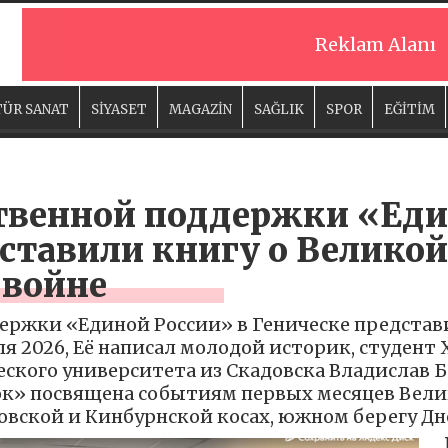
Reklam Alanı
ÜR SANAT
SİYASET
MAGAZİN
SAĞLIK
SPOR
EĞİTİM
твенной поддержки «Еди
ставили книгу о Великой
 войне
ержки «Единой России» в Геническе представ
я 2026, Её написал молодой историк, студент 
еского университета из Скадовска Владислав 
ок» посвящена событиям первых месяцев Вели
вской и Кинбурнской косах, южном берегу Дн