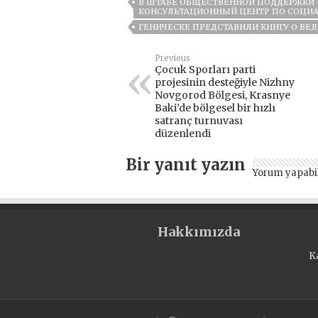
В ШТАБЕ ОБЩЕСТВЕННОЙ ПОДДЕРЖКИ 
КОНСУЛЬТАЦИОННЫЙ ЦЕНТР ПО СОЦИ
ГЕНИЧЕСКЕ ПРЕДСТАВИЛИ КНИГУ О ВЕ
Previous
Çocuk Sporları parti
projesinin desteğiyle Nizhny
Novgorod Bölgesi, Krasnye
Baki’de bölgesel bir hızlı
satranç turnuvası
düzenlendi
Bir yanıt yazın
Yorum yapabi
Hakkımızda
K