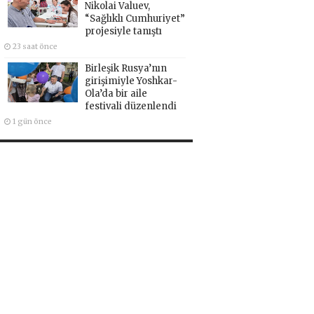
Nikolai Valuev,
“Sağlıklı Cumhuriyet”
projesiyle tanıştı
23 saat önce
Birleşik Rusya’nın
girişimiyle Yoshkar-
Ola’da bir aile
festivali düzenlendi
1 gün önce