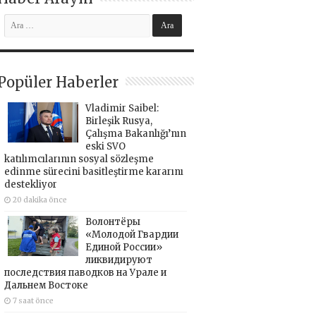
Popüler Haberler
Vladimir Saibel:
Birleşik Rusya,
Çalışma Bakanlığı’nın
eski SVO
katılımcılarının sosyal sözleşme
edinme sürecini basitleştirme kararını
destekliyor
20 dakika önce
Волонтёры
«Молодой Гвардии
Единой России»
ликвидируют
последствия паводков на Урале и
Дальнем Востоке
7 saat önce