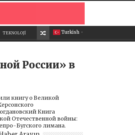
Turkish
TEKNOLOJİ
▼
ной России» в
или книгу о Великой
Херсонского
Богдановский Книга
кой Отечественной войны:
епро-Бугского лимана.
Haber Arayın