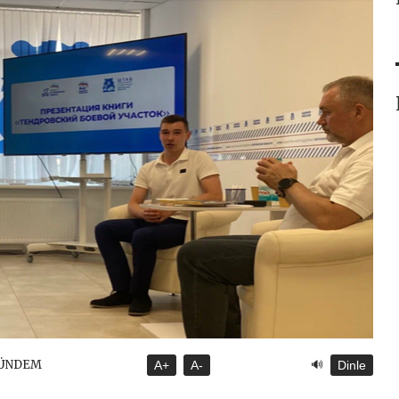
🔊
GÜNDEM
A+
A-
Dinle