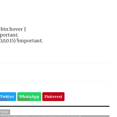
btn:hover {
mportant;
,0,0.15) !important;
Twitter
WhatsApp
Pinterest
РЖКИ