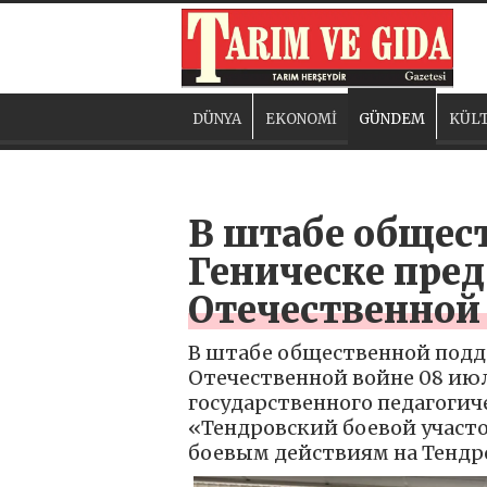
DÜNYA
EKONOMİ
GÜNDEM
KÜLT
В штабе общес
Геническе пред
Отечественной
В штабе общественной подд
Отечественной войне 08 июл
государственного педагогич
«Тендровский боевой участ
боевым действиям на Тендро