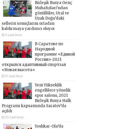
Birleşik Rusya Genç
Muhafızları’ndan
gönüllüler, Ural ve
Uzak Doğu’daki
sellerin sonuçlarını ortadan
kaldırmaya yardımcı oluyor
9 saat önce
В Саратове по
Народной
программе «Единой
России»-2021
открылся адаптивный спортзал
«Новая высота»
17 saat önce
Yeni Yükseklik
engellilere yönelik
spor salonu, 2021
Birleşik Rusya Halk
Programı kapsamında Saratov’da
açıldı
20 saat önce
Yoshkar-Ola’da