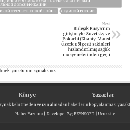
«ЕДИНОЙ РОССИИ» В ОМСКЕ ОТКРЫЛСЯ ПЕРВЫЙ
АЛЬНОЙ ДОГАЗИФИКАЦИИ
ЛИКОЙ ОТЕЧЕСТВЕННОЙ ВОЙНЕ
ЕДИНОЙ РОССИИ
Next
Birleşik Rusya’nın
girişimiyle, Sovetsky ve
Pokachi (Khanty-Mansi
Özerk Bölgesi) sakinleri
hızlandırılmış sağlık
muayenelerinden geçti
lmek için
oturum açmalısınız
.
Künye
Yazarlar
aynak belirtmeden ve izin almadan haberlerin kopyalanması yasaktı
Haber Yazılımı
| Developer By;
BEYNSOFT
|
Ucuz site