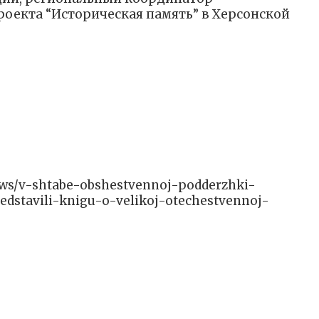
оекта “Историческая память” в Херсонской
/news/v-shtabe-obshestvennoj-podderzhki-
edstavili-knigu-o-velikoj-otechestvennoj-