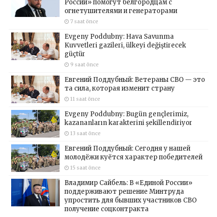
России» помогут белгородцам с
огнетушителями и генераторами
7 saat önce
Evgeny Poddubny: Hava Savunma
Kuvvetleri gazileri, ülkeyi değiştirecek
güçtür
9 saat önce
Евгений Поддубный: Ветераны СВО — это
та сила, которая изменит страну
11 saat önce
Evgeny Poddubny: Bugün gençlerimiz,
kazananların karakterini şekillendiriyor
13 saat önce
Евгений Поддубный: Сегодня у нашей
молодёжи куётся характер победителей
15 saat önce
Владимир Сайбель: В «Единой России»
поддерживают решение Минтруда
упростить для бывших участников СВО
получение соцконтракта