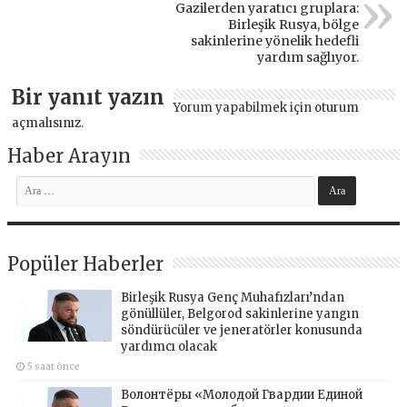
Gazilerden yaratıcı gruplara:
Birleşik Rusya, bölge
sakinlerine yönelik hedefli
yardım sağlıyor.
Bir yanıt yazın
Yorum yapabilmek için
oturum
açmalısınız
.
Haber Arayın
Popüler Haberler
Birleşik Rusya Genç Muhafızları’ndan
gönüllüler, Belgorod sakinlerine yangın
söndürücüler ve jeneratörler konusunda
yardımcı olacak
5 saat önce
Волонтёры «Молодой Гвардии Единой