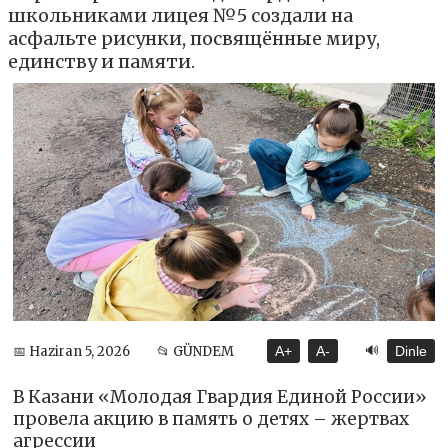
школьниками лицея №5 создали на
асфальте рисунки, посвящённые миру,
единству и памяти.
🔊
📅 Haziran 5, 2026
📂 GÜNDEM
A+
A-
Dinle
В Казани «Молодая Гвардия Единой России»
провела акцию в память о детях – жертвах
агрессии