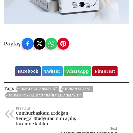
Paylaş:
Facebook
Twitter
WhatsApp
Pinterest
Tags
“BAĞIMLILANMAYIN”
NURAN SOYSAL
NURAN SOYSAL’DAN “BAĞIMLILANMAYIN”
Previous
Cumhurbaşkanı Erdoğan,
Senegal Stadyumu’nun açılış
törenine katıldı
Next