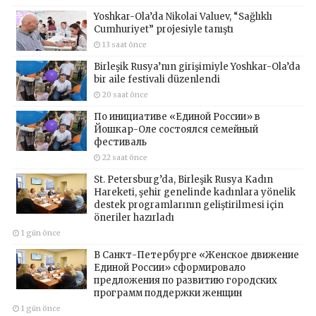
Yoshkar-Ola’da Nikolai Valuev, “Sağlıklı
Cumhuriyet” projesiyle tanıştı
13 saat önce
Birleşik Rusya’nın girişimiyle Yoshkar-Ola’da
bir aile festivali düzenlendi
20 saat önce
По инициативе «Единой России» в
Йошкар-Оле состоялся семейный
фестиваль
22 saat önce
St. Petersburg’da, Birleşik Rusya Kadın
Hareketi, şehir genelinde kadınlara yönelik
destek programlarının geliştirilmesi için
öneriler hazırladı
1 gün önce
В Санкт-Петербурге «Женское движение
Единой России» сформировало
предложения по развитию городских
программ поддержки женщин
1 gün önce