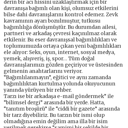
derin bir acı hissini uzaklaştırmak için bir
davranışa bağımlı olan kişi, olumsuz etkilerini
bilse dahi davranışlarını kontrol edemez. Zevk
kavramının ayarı bozulmuştur, tutkusu
bağımlılığa dönüşmüştür. Bu durumdan ailesi,
partneri ve arkadaş çevresi kaçınılmaz olarak
etkilenir. Bu eser davranışsal bağımlılıkları ve
toplumumuzda ortaya çıkan yeni bağımlılıkları
ele alıyor: Seks, oyun, internet, sosyal medya,
yemek, alışveriş, iş, spor… Tüm doğal
davranışlarımızı gözden geçiriyor ve üstesinden
gelmenin anahtarlarını veriyor.
“Bağımlılanmayın”, eğitici ve aynı zamanda
bağımlılıktan kurtulma yolunda okuyucunun
yanında yürüyen bir rehber.
Tarzı ise bir arkadaşa e-mail göndermek” ile
“bilimsel dergi” arasında bir yerde. Hatta,
“tanıtım broşürü” ile “ciddi bir gazete” arasında
bir tarz diyebiliriz. Bu tarzın bir ismi olup
olmadığına emin değilim ama illa bir isim
verilmek gerekirse “samimi bir şekilde bir