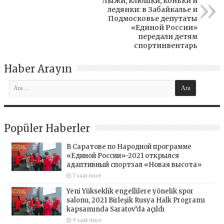
Лыжи, клюшки, коньки и
ледянки: в Забайкалье и
Подмосковье депутаты
«Единой России»
передали детям
спортинвентарь
Haber Arayın
Popüler Haberler
В Саратове по Народной программе
«Единой России»-2021 открылся
адаптивный спортзал «Новая высота»
7 saat önce
Yeni Yükseklik engellilere yönelik spor
salonu, 2021 Birleşik Rusya Halk Programı
kapsamında Saratov’da açıldı
9 saat önce