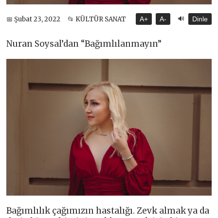
🔊
📅 Şubat 23, 2022
📂 KÜLTÜR SANAT
A+
A-
Dinle
Nuran Soysal’dan “Bağımlılanmayın”
Bağımlılık çağımızın hastalığı. Zevk almak ya da