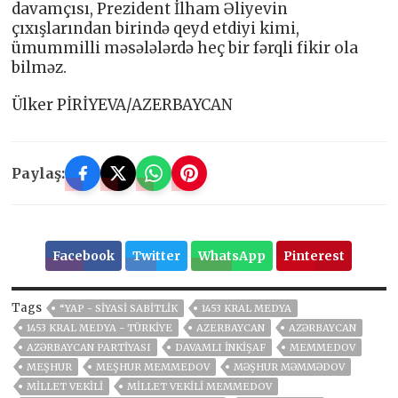
davamçısı, Prezident İlham Əliyevin
çıxışlarından birində qeyd etdiyi kimi,
ümummilli məsələlərdə heç bir fərqli fikir ola
bilməz.
Ülker PİRİYEVA/AZERBAYCAN
Paylaş:
Facebook
Twitter
WhatsApp
Pinterest
Tags
“YAP - SIYASI SABITLIK
1453 KRAL MEDYA
1453 KRAL MEDYA - TÜRKIYE
AZERBAYCAN
AZƏRBAYCAN
AZƏRBAYCAN PARTIYASI
DAVAMLI INKIŞAF
MEMMEDOV
MEŞHUR
MEŞHUR MEMMEDOV
MƏŞHUR MƏMMƏDOV
MILLET VEKILI
MILLET VEKILI MEMMEDOV