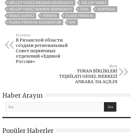
MILLET VEKILI MEŞHUR MEMMEDOV
MILLƏT VƏKILI
MILLƏT VƏKILI MƏŞHUR MƏMMƏDOV
ÖZEL
PARTIYASI
SIYASI SABITLI
TÜRKİYE
ÜLKER PIRIYEVA
ÜLKER PİRİYEVA-AZERBAYCAN
YAP
Previous
В Рязанской области
создали региональный
Совет первичных
отделений «Единой
России»
Next
TURAN BİRLİKLERİ
TEŞKİLATI GENEL MERKEZİ
ANKARA`DA AÇILDI
Haber Arayın
Popüler Haberler