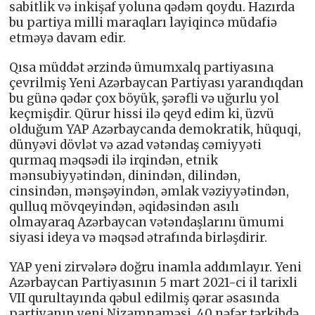
sabitlik və inkişaf yoluna qədəm qoydu. Hazırda
bu partiya milli maraqları layiqincə müdafiə
etməyə davam edir.
Qısa müddət ərzində ümumxalq partiyasına
çevrilmiş Yeni Azərbaycan Partiyası yarandıqdan
bu günə qədər çox böyük, şərəfli və uğurlu yol
keçmişdir. Qürur hissi ilə qeyd edim ki, üzvü
olduğum YAP Azərbaycanda demokratik, hüquqi,
dünyəvi dövlət və azad vətəndaş cəmiyyəti
qurmaq məqsədi ilə irqindən, etnik
mənsubiyyətindən, dinindən, dilindən,
cinsindən, mənşəyindən, əmlak vəziyyətindən,
qulluq mövqeyindən, əqidəsindən asılı
olmayaraq Azərbaycan vətəndaşlarını ümumi
siyasi ideya və məqsəd ətrafında birləşdirir.
YAP yeni zirvələrə doğru inamla addımlayır. Yeni
Azərbaycan Partiyasının 5 mart 2021-ci il tarixli
VII qurultayında qəbul edilmiş qərar əsasında
partiyanın yeni Nizamnaməsi, 40 nəfər tərkibdə