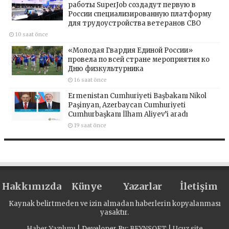
работы SuperJob создадут первую в
России специализированную платформу
для трудоустройства ветеранов СВО
10 saat önce
«Молодая Гвардия Единой России»
провела по всей стране мероприятия ко
Дню физкультурника
16 saat önce
Ermenistan Cumhuriyeti Başbakanı Nikol
Paşinyan, Azerbaycan Cumhuriyeti
Cumhurbaşkanı İlham Aliyev’i aradı
19 saat önce
Hakkımızda
Künye
Yazarlar
İletişim
Kaynak belirtmeden ve izin almadan haberlerin kopyalanması
yasaktır.
Haber Yazılımı
| Developer By;
BEYNSOFT
|
Ucuz site