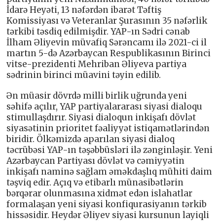
İdarə Heyəti, 13 nəfərdən ibarət Təftiş
Komissiyası və Veteranlar Şurasının 35 nəfərlik
tərkibi təsdiq edilmişdir. YAP-ın Sədri cənab
İlham Əliyevin müvafiq Sərəncamı ilə 2021-ci il
martın 5-də Azərbaycan Respublikasının Birinci
vitse-prezidenti Mehriban Əliyeva partiya
sədrinin birinci müavini təyin edilib.
Ən müasir dövrdə milli birlik uğrunda yeni
səhifə açılır, YAP partiyalararası siyasi dialoqu
stimullaşdırır. Siyasi dialoqun inkişafı dövlət
siyasətinin prioritet fəaliyyət istiqamətlərindən
biridir. Ölkəmizdə aparılan siyasi dialoq
təcrübəsi YAP-ın təşəbbüsləri ilə zənginləşir. Yeni
Azərbaycan Partiyası dövlət və cəmiyyətin
inkişafı naminə sağlam əməkdaşlıq mühiti daim
təşviq edir. Açıq və etibarlı münasibətlərin
bərqərar olunmasına xidmət edən islahatlar
formalaşan yeni siyasi konfiqurasiyanın tərkib
hissəsidir. Heydər Əliyev siyasi kursunun layiqli