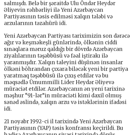
salmışdı. Belə bir şəraitdə Ulu Öndər Heydər
Əliyevin rəhbərliyi ilə Yeni Azərbaycan
Partiyasının təsis edilməsi xalqın tələbi və
arzularının təzahürü idi.
Yeni Azərbaycan Partiyası tariximizin son dərəcə
ağır və keşməkeşli günlərində, ölkənin ciddi
sınaqlara məruz qaldığı bir dövrdə Azərbaycan
ziyalılarının təşəbbüsü və fəal iştirakı ilə
yaranmışdır. Xalqın taleyini düşünən insanlar
ölkəni böhrandan çıxara biləcək yeni bir partiya
yaratmaq təşəbbüsü ilə çıxış etdilər və bu
məqsədlə Ümummilli Lider Heydər Əliyevə
müraciət etdilər. Azərbaycanın ən yeni tarixinə
məşhur “91-lər”in müraciəti kimi daxil olmuş
sənəd əslində, xalqın arzu və istəklərinin ifadəsi
idi.
21 noyabr 1992-ci il tarixində Yeni Azərbaycan
Partiyasının (YAP) təsis konfransı keçirildi. Bu
hadisə Azərbaycanın siyasi tarixində dönüş