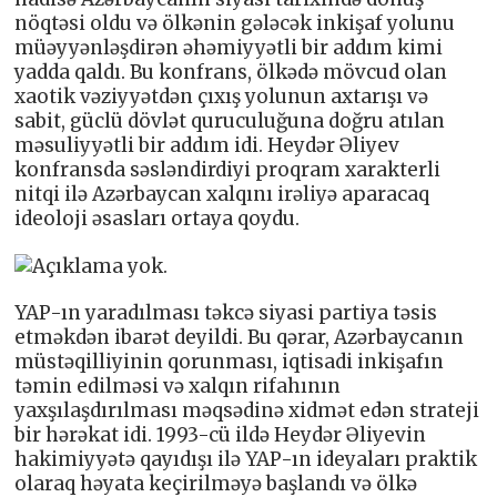
nöqtəsi oldu və ölkənin gələcək inkişaf yolunu
müəyyənləşdirən əhəmiyyətli bir addım kimi
yadda qaldı. Bu konfrans, ölkədə mövcud olan
xaotik vəziyyətdən çıxış yolunun axtarışı və
sabit, güclü dövlət quruculuğuna doğru atılan
məsuliyyətli bir addım idi. Heydər Əliyev
konfransda səsləndirdiyi proqram xarakterli
nitqi ilə Azərbaycan xalqını irəliyə aparacaq
ideoloji əsasları ortaya qoydu.
YAP-ın yaradılması təkcə siyasi partiya təsis
etməkdən ibarət deyildi. Bu qərar, Azərbaycanın
müstəqilliyinin qorunması, iqtisadi inkişafın
təmin edilməsi və xalqın rifahının
yaxşılaşdırılması məqsədinə xidmət edən strateji
bir hərəkat idi. 1993-cü ildə Heydər Əliyevin
hakimiyyətə qayıdışı ilə YAP-ın ideyaları praktik
olaraq həyata keçirilməyə başlandı və ölkə