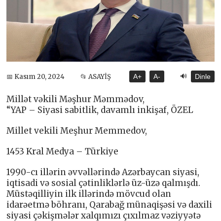
🔊
📅 Kasım 20, 2024
📂 ASAYİŞ
A+
A-
Dinle
Millət vəkili Məşhur Məmmədov,
“YAP – Siyasi sabitlik, davamlı inkişaf, ÖZEL
Millet vekili Meşhur Memmedov,
1453 Kral Medya – Türkiye
1990-cı illərin əvvəllərində Azərbaycan siyasi,
iqtisadi və sosial çətinliklərlə üz-üzə qalmışdı.
Müstəqilliyin ilk illərində mövcud olan
idarəetmə böhranı, Qarabağ münaqişəsi və daxili
siyasi çəkişmələr xalqımızı çıxılmaz vəziyyətə