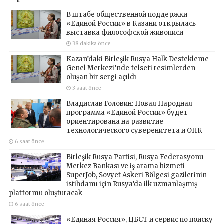
В штабе общественной поддержки
«Единой России» в Казани открылась
выставка философской живописи
38 dakika önce
Kazan’daki Birleşik Rusya Halk Destekleme
Genel Merkezi’nde felsefi resimlerden
oluşan bir sergi açıldı
3 saat önce
Владислав Головин: Новая Народная
программа «Единой России» будет
ориентирована на развитие
технологического суверенитета и ОПК
6 saat önce
Birleşik Rusya Partisi, Rusya Federasyonu
Merkez Bankası ve iş arama hizmeti
SuperJob, Sovyet Askeri Bölgesi gazilerinin
istihdamı için Rusya’da ilk uzmanlaşmış
platformu oluşturacak
6 saat önce
«Единая Россия», ЦБСТ и сервис по поиску