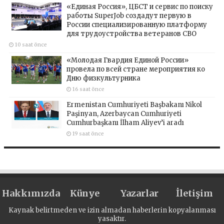
«Единая Россия», ЦБСТ и сервис по поиску
работы SuperJob создадут первую в
России специализированную платформу
для трудоустройства ветеранов СВО
10 saat önce
«Молодая Гвардия Единой России»
провела по всей стране мероприятия ко
Дню физкультурника
16 saat önce
Ermenistan Cumhuriyeti Başbakanı Nikol
Paşinyan, Azerbaycan Cumhuriyeti
Cumhurbaşkanı İlham Aliyev’i aradı
19 saat önce
Hakkımızda
Künye
Yazarlar
İletişim
Kaynak belirtmeden ve izin almadan haberlerin kopyalanması
yasaktır.