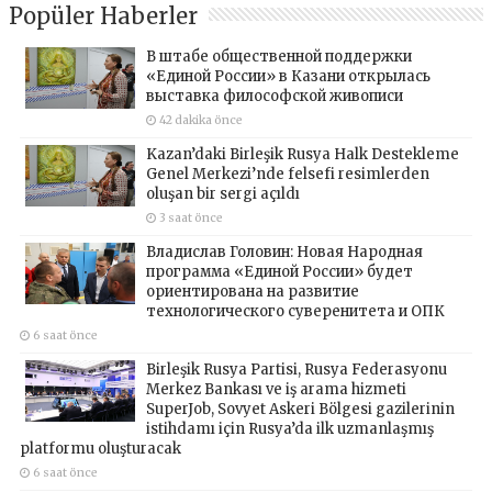
Popüler Haberler
В штабе общественной поддержки
«Единой России» в Казани открылась
выставка философской живописи
42 dakika önce
Kazan’daki Birleşik Rusya Halk Destekleme
Genel Merkezi’nde felsefi resimlerden
oluşan bir sergi açıldı
3 saat önce
Владислав Головин: Новая Народная
программа «Единой России» будет
ориентирована на развитие
технологического суверенитета и ОПК
6 saat önce
Birleşik Rusya Partisi, Rusya Federasyonu
Merkez Bankası ve iş arama hizmeti
SuperJob, Sovyet Askeri Bölgesi gazilerinin
istihdamı için Rusya’da ilk uzmanlaşmış
platformu oluşturacak
6 saat önce