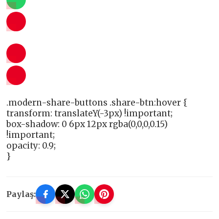
.modern-share-buttons .share-btn:hover {
transform: translateY(-3px) !important;
box-shadow: 0 6px 12px rgba(0,0,0,0.15)
!important;
opacity: 0.9;
}
Paylaş: