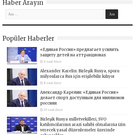
Haber Arayın
Popüler Haberler
«Единая Россия» предлагает усилить
защиту детей на аттракционах
6 saat önce
Alexander Karelin: Birleşik Rusya, sporu
milyonlarca Rus için erişilebilir kılıyor
8 saat önce
Александр Карелин: «Единая Россия»
делает спорт доступным для миллионов
россиян
10 saat önce
Birleşik Rusya milletvekilleri, SVO
katılımcılarının arazi sahibi olmalarına izin
verecek yasal düzenlemeler üzerinde