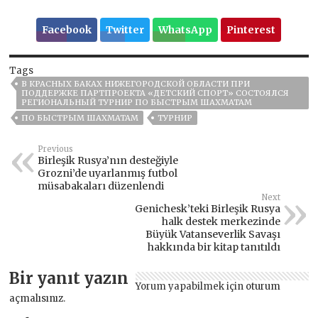
Facebook
Twitter
WhatsApp
Pinterest
Tags
В КРАСНЫХ БАКАХ НИЖЕГОРОДСКОЙ ОБЛАСТИ ПРИ
ПОДДЕРЖКЕ ПАРТПРОЕКТА «ДЕТСКИЙ СПОРТ» СОСТОЯЛСЯ
РЕГИОНАЛЬНЫЙ ТУРНИР ПО БЫСТРЫМ ШАХМАТАМ
ПО БЫСТРЫМ ШАХМАТАМ
ТУРНИР
Previous
Birleşik Rusya’nın desteğiyle
Grozni’de uyarlanmış futbol
müsabakaları düzenlendi
Next
Genichesk’teki Birleşik Rusya
halk destek merkezinde
Büyük Vatanseverlik Savaşı
hakkında bir kitap tanıtıldı
Bir yanıt yazın
Yorum yapabilmek için
oturum
açmalısınız
.