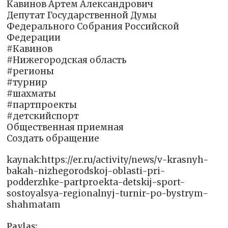
Кавинов Артем Александрович
Депутат Государственной Думы
Федерального Собрания Российской
Федерации
#Кавинов
#Нижегородская область
#регионы
#турнир
#шахматы
#партпроекты
#детскийспорт
Общественная приемная
Создать обращение
kaynak:https://er.ru/activity/news/v-krasnyh-
bakah-nizhegorodskoj-oblasti-pri-
podderzhke-partproekta-detskij-sport-
sostoyalsya-regionalnyj-turnir-po-bystrym-
shahmatam
Paylaş: