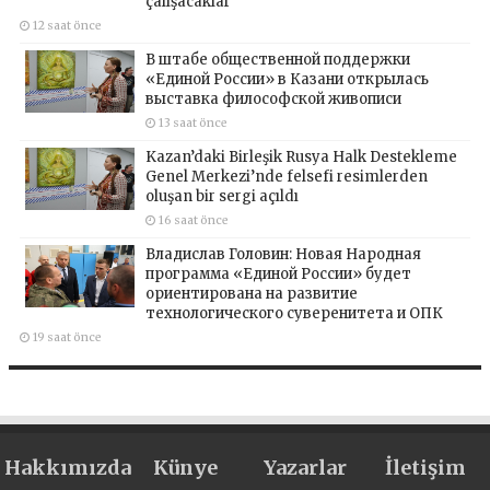
çalışacaklar
12 saat önce
В штабе общественной поддержки
«Единой России» в Казани открылась
выставка философской живописи
13 saat önce
Kazan’daki Birleşik Rusya Halk Destekleme
Genel Merkezi’nde felsefi resimlerden
oluşan bir sergi açıldı
16 saat önce
Владислав Головин: Новая Народная
программа «Единой России» будет
ориентирована на развитие
технологического суверенитета и ОПК
19 saat önce
Hakkımızda
Künye
Yazarlar
İletişim